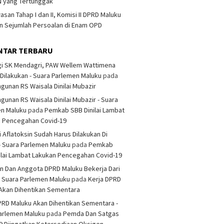
 yang Tertunggak
san Tahap I dan II, Komisi II DPRD Maluku
 Sejumlah Persoalan di Enam OPD
NTAR TERBARU
i SK Mendagri, PAW Wellem Wattimena
Dilakukan - Suara Parlemen Maluku
pada
unan RS Waisala Dinilai Mubazir
unan RS Waisala Dinilai Mubazir - Suara
en Maluku
pada
Pemkab SBB Dinilai Lambat
n Pencegahan Covid-19
i Aflatoksin Sudah Harus Dilakukan Di
- Suara Parlemen Maluku
pada
Pemkab
ilai Lambat Lakukan Pencegahan Covid-19
n Dan Anggota DPRD Maluku Bekerja Dari
 Suara Parlemen Maluku
pada
Kerja DPRD
Akan Dihentikan Sementara
PRD Maluku Akan Dihentikan Sementara -
arlemen Maluku
pada
Pemda Dan Satgas