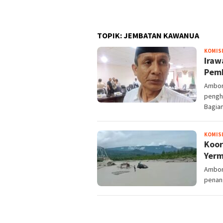
TOPIK:
JEMBATAN KAWANUA
KOMISI 
Iraw
Pem
Ambon
pengh
Bagia
KOMISI 
Koor
Yerm
Ambon
penan