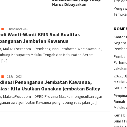
TPP ASN
Harus Dibayarkan
Pengawa
Temukan
KOME
III
Korlip
1 November 2023
adi Wanti-Wanti BPJN Soal Kualitas
DPRD
Kantong
Provinsi
bangunan Jembatan Kawanua
Segera 
Pembang
, MalukuPost.com – Pembangunan Jembatan Wae Kawanua,
ubung Kabupaten Maluku Tengah dan Kabupaten Seram
Pembang
n […]
Parlem
Lakuka
2022, Uj
III
Korlip
13 Juli 2023
dinasi Penanganan Jembatan Kawanua,
DPRD
Maluku 
Provinsi
SBB Din
ias : Kita Usulkan Gunakan jembatan Bailey
Pimpina
, MalukuPost.com – DPRD Provinsi Maluku mengusulkan agar
Rumah -
ganan awal jembatan Kawanua penghubung ruas jalan […]
Maluku 
Kerja D
Suara P