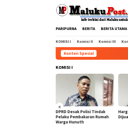
Loncat
ke
konten
PARIPURNA
BERITA
BERITA UTAMA
KOMISI I
Komisi II
Komisi III
Kom
Konten Spesial
KOMISI I
«
larasi Antikorupsi Jangan
DPRD Desak Polisi Tindak
Harg
nya Sebatas Wacana
Pelaku Pembakaran Rumah
Diju
Warga Hunuth