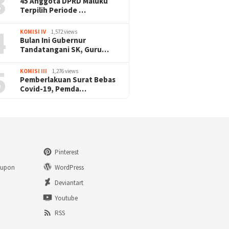
3
45 Anggota DPRD Maluku
Terpilih Periode …
4
KOMISI IV
1,572 views
Bulan Ini Gubernur
Tandatangani SK, Guru…
5
KOMISI III
1,276 views
Pemberlakuan Surat Bebas
Covid-19, Pemda…
Pinterest
eupon
WordPress
n
Deviantart
Youtube
RSS