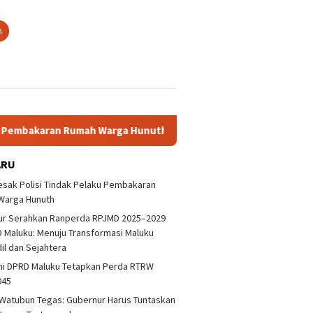
n
karan Rumah Warga Hunuth
Gubernur Serahkan Ranperda R
ARU
sak Polisi Tindak Pelaku Pembakaran
Warga Hunuth
ur Serahkan Ranperda RPJMD 2025–2029
 Maluku: Menuju Transformasi Maluku
dil dan Sejahtera
ni DPRD Maluku Tetapkan Perda RTRW
aluku Desak Polisi
Deklarasi Antikorupsi Jangan
DPRD De
045
ap Pelaku Bentrokan
Hanya Sebatas Wacana
Pelaku 
kora
Warga 
Watubun Tegas: Gubernur Harus Tuntaskan