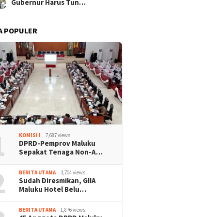
Gubernur Harus Tun…
A POPULER
1
KOMISI I
7,687 views
DPRD-Pemprov Maluku
Sepakat Tenaga Non-A…
2
BERITA UTAMA
3,704 views
Sudah Diresmikan, GIIA
Maluku Hotel Belu…
BERITA UTAMA
1,876 views