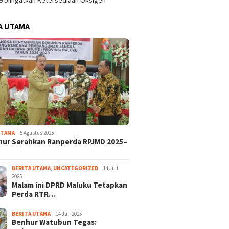
9 Diingatkan Ketersediaan Oksigen
A UTAMA
UTAMA
5 Agustus 2025
nur Serahkan Ranperda RPJMD 2025–
BERITA UTAMA
,
UNCATEGORIZED
14 Juli
2025
Malam ini DPRD Maluku Tetapkan
Perda RTR…
BERITA UTAMA
14 Juli 2025
Benhur Watubun Tegas: