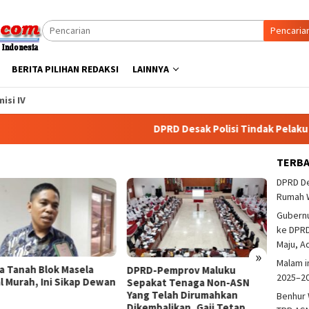
Pencaria
BERITA PILIHAN REDAKSI
LAINNYA
isi IV
DPRD Desak Polisi Tindak Pelaku Pemba
TERB
DPRD De
Rumah 
Gubern
ke DPRD
Maju, A
»
Malam i
a Tanah Blok Masela
DPRD M
DPRD-Pemprov Maluku
2025–2
al Murah, Ini Sikap Dewan
Tangk
Sepakat Tenaga Non-ASN
Di Tri
Yang Telah Dirumahkan
Benhur 
Dikembalikan, Gaji Tetap