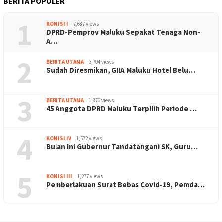
BERITA POPULER
1
KOMISI I
7,687 views
DPRD-Pemprov Maluku Sepakat Tenaga Non-
A…
2
BERITA UTAMA
3,704 views
Sudah Diresmikan, GIIA Maluku Hotel Belu…
3
BERITA UTAMA
1,876 views
45 Anggota DPRD Maluku Terpilih Periode …
4
KOMISI IV
1,572 views
Bulan Ini Gubernur Tandatangani SK, Guru…
5
KOMISI III
1,277 views
Pemberlakuan Surat Bebas Covid-19, Pemda…