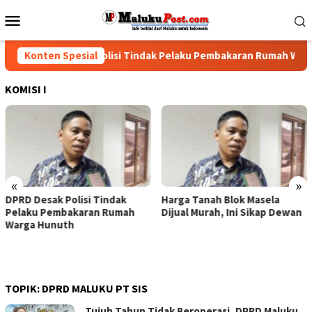
Loncat
Menu
ke
Mobile
konten
DPRD Desak Polisi Tindak Pelaku Pembakaran Rumah Warga
Konten Spesial
KOMISI I
«
»
DPRD Desak Polisi Tindak
Harga Tanah Blok Masela
Pelaku Pembakaran Rumah
Dijual Murah, Ini Sikap Dewan
Warga Hunuth
TOPIK:
DPRD MALUKU PT SIS
Tujuh Tahun Tidak Beroperasi, DPRD Maluku