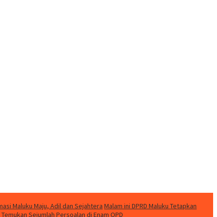
si Maluku Maju, Adil dan Sejahtera
Malam ini DPRD Maluku Tetapkan
ku Temukan Sejumlah Persoalan di Enam OPD