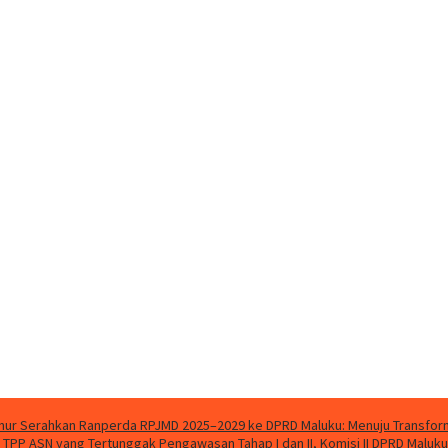
ur Serahkan Ranperda RPJMD 2025–2029 ke DPRD Maluku: Menuju Transforma
n TPP ASN yang Tertunggak
Pengawasan Tahap I dan II, Komisi II DPRD Malu