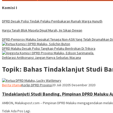
Komisi I
DPRD Desak Polisi Tindak Pelaku Pembakaran Rumah Warga Hunuth
Harga Tanah Blok Masela Dijual Murah, Ini Sikap Dewan
DPRD-Pemprov Maluku Sepakat Tenaga Non-ASN Yang Telah Dirumahkan Dik
DPRD Maluku Desak Polisi Tangkap Pelaku Bentrokan Di Trikora
Deklarasi Antikorupsi Jangan Hanya Sebatas Wacana
Topik:
Bahas Tindaklanjut Studi B
Berita Utama
Korlip DPRD Provinsi
20 Juli 2020
5 Desember 2020
Tindaklanjuti Studi Banding, Pimpinan DPRD Maluku 
AMBON, Malukupost.com – Pimpinan DPRD Maluku mengagendakan melakuka
Tidak Ada Pos Lagi.