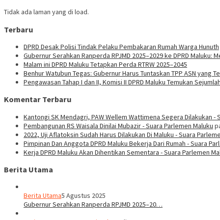
Tidak ada laman yang di load.
Terbaru
DPRD Desak Polisi Tindak Pelaku Pembakaran Rumah Warga Hunuth
Gubernur Serahkan Ranperda RPJMD 2025–2029 ke DPRD Maluku: Men
Malam ini DPRD Maluku Tetapkan Perda RTRW 2025–2045
Benhur Watubun Tegas: Gubernur Harus Tuntaskan TPP ASN yang T
Pengawasan Tahap I dan II, Komisi II DPRD Maluku Temukan Sejumla
Komentar Terbaru
Kantongi SK Mendagri, PAW Wellem Wattimena Segera Dilakukan - 
Pembangunan RS Waisala Dinilai Mubazir - Suara Parlemen Maluku
p
2022, Uji Aflatoksin Sudah Harus Dilakukan Di Maluku - Suara Parlem
Pimpinan Dan Anggota DPRD Maluku Bekerja Dari Rumah - Suara Pa
Kerja DPRD Maluku Akan Dihentikan Sementara - Suara Parlemen Ma
Berita Utama
Berita Utama
5 Agustus 2025
Gubernur Serahkan Ranperda RPJMD 2025–20…