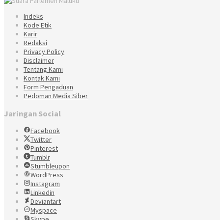
Indeks
Kode Etik
Karir
Redaksi
Privacy Policy
Disclaimer
Tentang Kami
Kontak Kami
Form Pengaduan
Pedoman Media Siber
Jaringan Social
Facebook
Twitter
Pinterest
Tumblr
Stumbleupon
WordPress
Instagram
Linkedin
Deviantart
Myspace
Skype