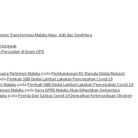
uju Transformasi Maluku Maju, Adil dan Sejahtera
ertunggak
h Persoalan di Enam OPD
Suara Parlemen Maluku
pada
Pembangunan RS Waisala Dinilai Mubazir
ada
Pemkab SBB Dinilai Lambat Lakukan Pencegahan Covid-19
en Maluku
pada
Pemkab SBB Dinilai Lambat Lakukan Pencegahan Covid-19
rlemen Maluku
pada
Kerja DPRD Maluku Akan Dihentikan Sementara
luku
pada
Pemda Dan Satgas Covid-19 Diingatkan Ketersediaan Oksigen