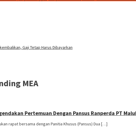
embalikan, Gaji Tetap Harus Dibayarkan
anding MEA
Agendakan Pertemuan Dengan Pansus Ranperda PT Maluk
n rapat bersama dengan Panitia Khusus (Pansus) Dua […]