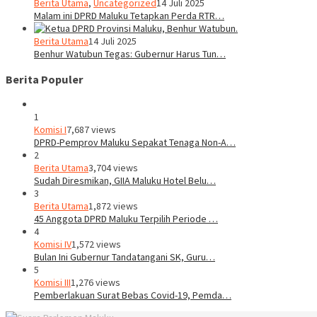
Berita Utama
,
Uncategorized
14 Juli 2025
Malam ini DPRD Maluku Tetapkan Perda RTR…
Berita Utama
14 Juli 2025
Benhur Watubun Tegas: Gubernur Harus Tun…
Berita Populer
1
Komisi I
7,687 views
DPRD-Pemprov Maluku Sepakat Tenaga Non-A…
2
Berita Utama
3,704 views
Sudah Diresmikan, GIIA Maluku Hotel Belu…
3
Berita Utama
1,872 views
45 Anggota DPRD Maluku Terpilih Periode …
4
Komisi IV
1,572 views
Bulan Ini Gubernur Tandatangani SK, Guru…
5
Komisi III
1,276 views
Pemberlakuan Surat Bebas Covid-19, Pemda…