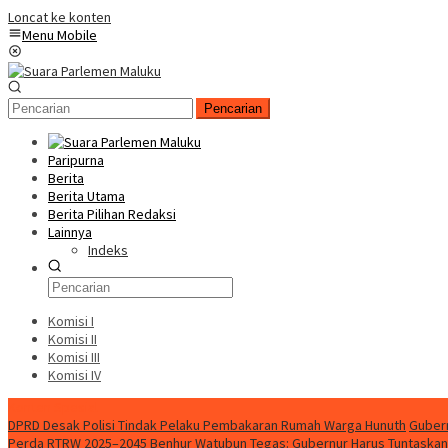
Loncat ke konten
Menu Mobile
Pencarian
Paripurna
Berita
Berita Utama
Berita Pilihan Redaksi
Lainnya
Indeks
Komisi I
Komisi II
Komisi III
Komisi IV
Konten Spesial
DPRD Desak Polisi Tindak Pelaku Pembakaran Rumah Warga Hunuth
Gubern
Perda RTRW 2025–2045
Benhur Watubun Tegas: Gubernur Harus Tuntaska