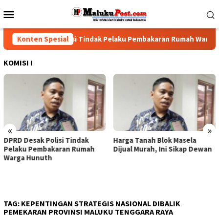
Loncat
Menu
ke
Mobile
konten
DPRD Desak Polisi Tindak Pelaku Pembakaran Rumah Warga Hun
Konten Spesial
KOMISI I
«
»
DPRD Desak Polisi Tindak
Harga Tanah Blok Masela
Pelaku Pembakaran Rumah
Dijual Murah, Ini Sikap Dewan
Warga Hunuth
TAG:
KEPENTINGAN STRATEGIS NASIONAL DIBALIK
PEMEKARAN PROVINSI MALUKU TENGGARA RAYA