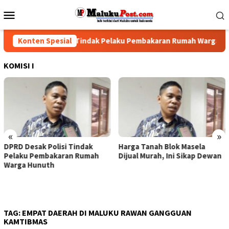
Loncat
Menu
ke
Mobile
konten
PRD Desak Polisi Tindak Pelaku Pembakaran Rumah Warga Hunut
Konten Spesial
KOMISI I
«
»
DPRD Desak Polisi Tindak
Harga Tanah Blok Masela
Pelaku Pembakaran Rumah
Dijual Murah, Ini Sikap Dewan
Warga Hunuth
TAG:
EMPAT DAERAH DI MALUKU RAWAN GANGGUAN
KAMTIBMAS