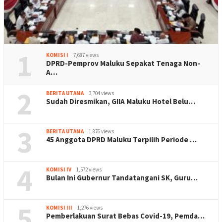
1
KOMISI I
7,687 views
DPRD-Pemprov Maluku Sepakat Tenaga Non-
A…
2
BERITA UTAMA
3,704 views
Sudah Diresmikan, GIIA Maluku Hotel Belu…
3
BERITA UTAMA
1,876 views
45 Anggota DPRD Maluku Terpilih Periode …
4
KOMISI IV
1,572 views
Bulan Ini Gubernur Tandatangani SK, Guru…
5
KOMISI III
1,276 views
Pemberlakuan Surat Bebas Covid-19, Pemda…