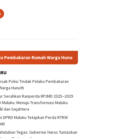
n
mbakaran Rumah Warga Hunuth
Gubernur Serahkan Ranper
ARU
sak Polisi Tindak Pelaku Pembakaran
Warga Hunuth
ur Serahkan Ranperda RPJMD 2025–2029
Deklarasi Antikorupsi Jangan
 Maluku: Menuju Transformasi Maluku
Hanya Sebatas Wacana
dil dan Sejahtera
ni DPRD Maluku Tetapkan Perda RTRW
aluku Desak Polisi
DPRD De
045
ap Pelaku Bentrokan
Pelaku 
kora
Warga 
Watubun Tegas: Gubernur Harus Tuntaskan