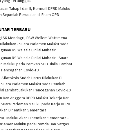
 yang Tertunggak
san Tahap I dan II, Komisi II DPRD Maluku
 Sejumlah Persoalan di Enam OPD
NTAR TERBARU
i SK Mendagri, PAW Wellem Wattimena
Dilakukan - Suara Parlemen Maluku
pada
unan RS Waisala Dinilai Mubazir
unan RS Waisala Dinilai Mubazir - Suara
en Maluku
pada
Pemkab SBB Dinilai Lambat
n Pencegahan Covid-19
i Aflatoksin Sudah Harus Dilakukan Di
- Suara Parlemen Maluku
pada
Pemkab
ilai Lambat Lakukan Pencegahan Covid-19
n Dan Anggota DPRD Maluku Bekerja Dari
 Suara Parlemen Maluku
pada
Kerja DPRD
Akan Dihentikan Sementara
PRD Maluku Akan Dihentikan Sementara -
arlemen Maluku
pada
Pemda Dan Satgas