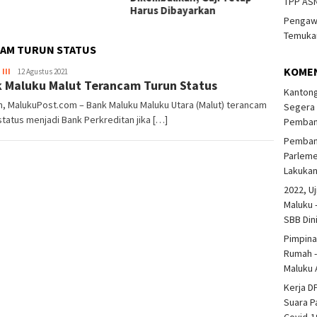
TPP ASN
Harus Dibayarkan
Pengawa
Temukan
CAM TURUN STATUS
KOME
III
Korlip
12 Agustus 2021
 Maluku Malut Terancam Turun Status
DPRD
Kantong
Provinsi
, MalukuPost.com – Bank Maluku Maluku Utara (Malut) terancam
Segera 
status menjadi Bank Perkreditan jika […]
Pembang
Pembang
Parlem
Lakuka
2022, Uj
Maluku 
SBB Din
Pimpina
Rumah -
Maluku 
Kerja D
Suara P