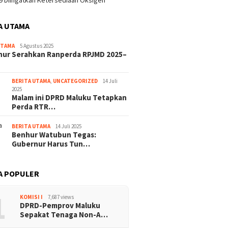
9 Diingatkan Ketersediaan Oksigen
A UTAMA
UTAMA
5 Agustus 2025
nur Serahkan Ranperda RPJMD 2025–
BERITA UTAMA
,
UNCATEGORIZED
14 Juli
2025
Malam ini DPRD Maluku Tetapkan
Perda RTR…
BERITA UTAMA
14 Juli 2025
Benhur Watubun Tegas:
Gubernur Harus Tun…
A POPULER
1
KOMISI I
7,687 views
DPRD-Pemprov Maluku
Sepakat Tenaga Non-A…