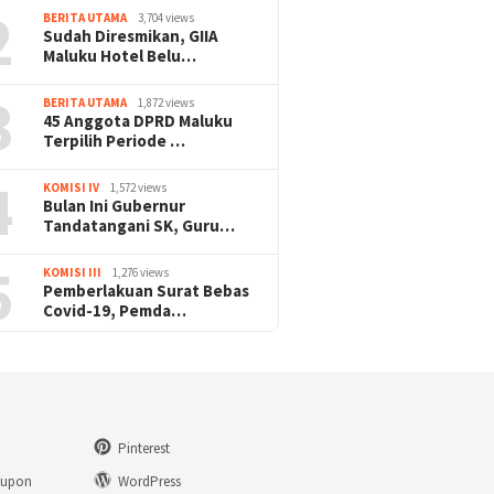
2
BERITA UTAMA
3,704 views
Sudah Diresmikan, GIIA
Maluku Hotel Belu…
3
BERITA UTAMA
1,872 views
45 Anggota DPRD Maluku
Terpilih Periode …
4
KOMISI IV
1,572 views
Bulan Ini Gubernur
Tandatangani SK, Guru…
5
KOMISI III
1,276 views
Pemberlakuan Surat Bebas
Covid-19, Pemda…
Pinterest
eupon
WordPress