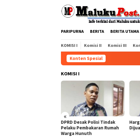
Loncat
ke
konten
PARIPURNA
BERITA
BERITA UTAMA
KOMISI I
Komisi II
Komisi III
Kom
Konten Spesial
KOMISI I
larasi Antikorupsi Jangan
nya Sebatas Wacana
«
DPRD Desak Polisi Tindak
Harg
Pelaku Pembakaran Rumah
Diju
Warga Hunuth