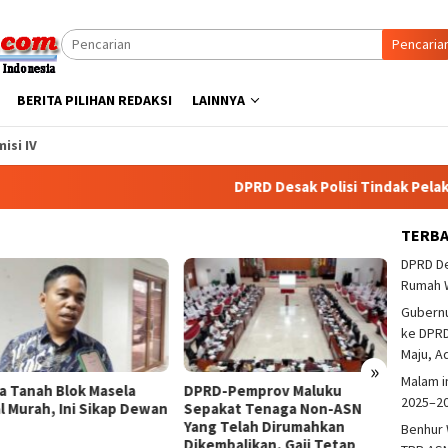
Pencaria
BERITA PILIHAN REDAKSI
LAINNYA
isi IV
DPRD Desak Polisi Tindak Pelaku Pe
TERB
DPRD De
Rumah 
Gubern
ke DPRD
Maju, A
»
Malam i
a Tanah Blok Masela
DPRD-Pemprov Maluku
DPRD M
2025–2
al Murah, Ini Sikap Dewan
Sepakat Tenaga Non-ASN
Tangk
Yang Telah Dirumahkan
Di Tri
Benhur 
Dikembalikan, Gaji Tetap