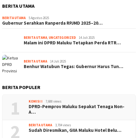
BERITA UTAMA
BERITA UTAMA
5 Agustus 2025
Gubernur Serahkan Ranperda RPJMD 2025–20…
BERITA UTAMA
,
UNCATEGORIZED
14 Juli 2025
Malam ini DPRD Maluku Tetapkan Perda RTR…
BERITA UTAMA
14 Juli 2025
Benhur Watubun Tegas: Gubernur Harus Tun…
BERITA POPULER
1
KOMISI I
7,688 views
DPRD-Pemprov Maluku Sepakat Tenaga Non-
A…
2
BERITA UTAMA
3,704 views
Sudah Diresmikan, GIIA Maluku Hotel Belu…