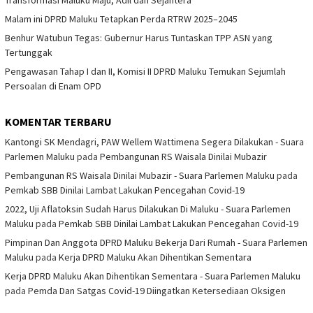
Transformasi Maluku Maju, Adil dan Sejahtera
Malam ini DPRD Maluku Tetapkan Perda RTRW 2025–2045
Benhur Watubun Tegas: Gubernur Harus Tuntaskan TPP ASN yang
Tertunggak
Pengawasan Tahap I dan II, Komisi II DPRD Maluku Temukan Sejumlah
Persoalan di Enam OPD
KOMENTAR TERBARU
Kantongi SK Mendagri, PAW Wellem Wattimena Segera Dilakukan - Suara
Parlemen Maluku
pada
Pembangunan RS Waisala Dinilai Mubazir
Pembangunan RS Waisala Dinilai Mubazir - Suara Parlemen Maluku
pada
Pemkab SBB Dinilai Lambat Lakukan Pencegahan Covid-19
2022, Uji Aflatoksin Sudah Harus Dilakukan Di Maluku - Suara Parlemen
Maluku
pada
Pemkab SBB Dinilai Lambat Lakukan Pencegahan Covid-19
Pimpinan Dan Anggota DPRD Maluku Bekerja Dari Rumah - Suara Parlemen
Maluku
pada
Kerja DPRD Maluku Akan Dihentikan Sementara
Kerja DPRD Maluku Akan Dihentikan Sementara - Suara Parlemen Maluku
pada
Pemda Dan Satgas Covid-19 Diingatkan Ketersediaan Oksigen