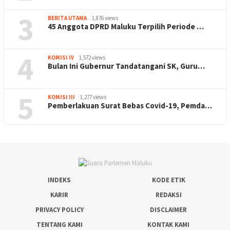
3
BERITA UTAMA
1,876 views
45 Anggota DPRD Maluku Terpilih Periode …
4
KOMISI IV
1,572 views
Bulan Ini Gubernur Tandatangani SK, Guru…
5
KOMISI III
1,277 views
Pemberlakuan Surat Bebas Covid-19, Pemda…
INDEKS
KODE ETIK
KARIR
REDAKSI
PRIVACY POLICY
DISCLAIMER
TENTANG KAMI
KONTAK KAMI