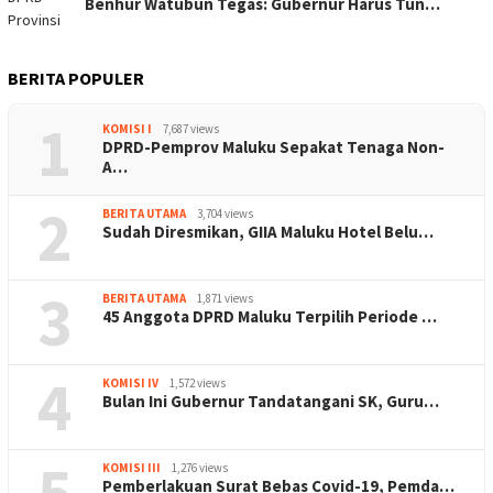
Benhur Watubun Tegas: Gubernur Harus Tun…
BERITA POPULER
1
KOMISI I
7,687 views
DPRD-Pemprov Maluku Sepakat Tenaga Non-
A…
2
BERITA UTAMA
3,704 views
Sudah Diresmikan, GIIA Maluku Hotel Belu…
3
BERITA UTAMA
1,871 views
45 Anggota DPRD Maluku Terpilih Periode …
4
KOMISI IV
1,572 views
Bulan Ini Gubernur Tandatangani SK, Guru…
5
KOMISI III
1,276 views
Pemberlakuan Surat Bebas Covid-19, Pemda…