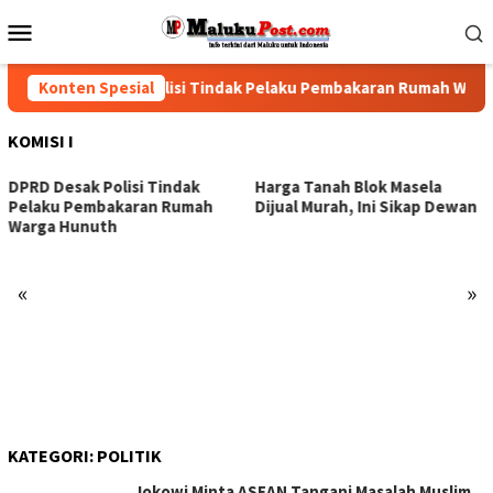
Loncat
Menu
ke
Mobile
konten
DPRD Desak Polisi Tindak Pelaku Pembakaran Rumah Warga
Konten Spesial
KOMISI I
DPRD Desak Polisi Tindak
Harga Tanah Blok Masela
Pelaku Pembakaran Rumah
Dijual Murah, Ini Sikap Dewan
Warga Hunuth
«
»
KATEGORI:
POLITIK
Jokowi Minta ASEAN Tangani Masalah Muslim