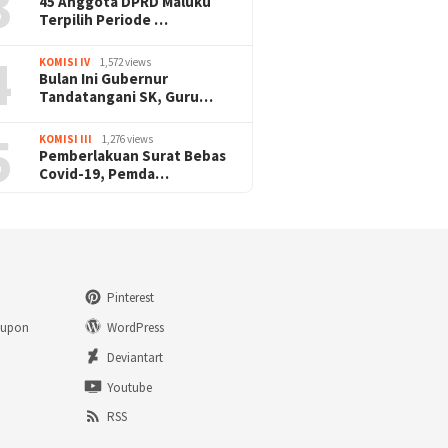
3
45 Anggota DPRD Maluku
Terpilih Periode …
4
KOMISI IV
1,572 views
Bulan Ini Gubernur
Tandatangani SK, Guru…
5
KOMISI III
1,276 views
Pemberlakuan Surat Bebas
Covid-19, Pemda…
Pinterest
eupon
WordPress
n
Deviantart
Youtube
RSS