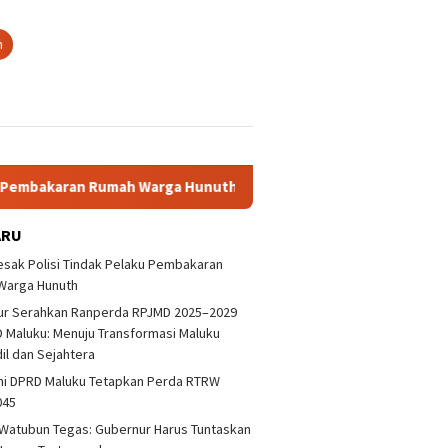
n
an Rumah Warga Hunuth
Gubernur Serahkan Ranperda RPJM
ARU
sak Polisi Tindak Pelaku Pembakaran
Warga Hunuth
ur Serahkan Ranperda RPJMD 2025–2029
 Maluku: Menuju Transformasi Maluku
dil dan Sejahtera
ni DPRD Maluku Tetapkan Perda RTRW
045
Watubun Tegas: Gubernur Harus Tuntaskan