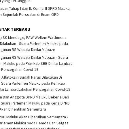
 yang Tertunggak
san Tahap I dan II, Komisi II DPRD Maluku
 Sejumlah Persoalan di Enam OPD
NTAR TERBARU
i SK Mendagri, PAW Wellem Wattimena
Dilakukan - Suara Parlemen Maluku
pada
unan RS Waisala Dinilai Mubazir
unan RS Waisala Dinilai Mubazir - Suara
en Maluku
pada
Pemkab SBB Dinilai Lambat
n Pencegahan Covid-19
i Aflatoksin Sudah Harus Dilakukan Di
- Suara Parlemen Maluku
pada
Pemkab
ilai Lambat Lakukan Pencegahan Covid-19
n Dan Anggota DPRD Maluku Bekerja Dari
 Suara Parlemen Maluku
pada
Kerja DPRD
Akan Dihentikan Sementara
PRD Maluku Akan Dihentikan Sementara -
arlemen Maluku
pada
Pemda Dan Satgas