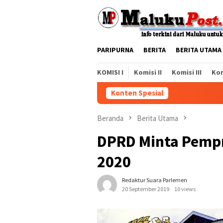
Loncat
ke
konten
PARIPURNA
BERITA
BERITA UTAMA
KOMISI I
Komisi II
Komisi III
Kom
Konten Spesial
Beranda
Berita Utama
DPRD Minta Pemp
2020
Redaktur Suara Parlemen
20 September 2019
10 views