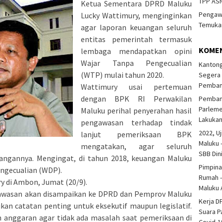
TPP ASN
Ketua Sementara DPRD Maluku
Pengawa
Lucky Wattimury, menginginkan
Temukan
agar laporan keuangan seluruh
entitas pemerintah termasuk
KOME
lembaga mendapatkan opini
Wajar Tanpa Pengecualian
Kantong
(WTP) mulai tahun 2020.
Segera 
Pembang
Wattimury usai pertemuan
dengan BPK RI Perwakilan
Pembang
Parlem
Maluku perihal penyerahan hasil
Lakuka
pengawasan terhadap tindak
2022, Uj
lanjut pemeriksaan BPK
Maluku 
mengatakan, agar seluruh
SBB Din
angannya. Mengingat, di tahun 2018, keuangan Maluku
Pimpina
ngecualian (WDP).
Rumah -
y di Ambon, Jumat (20/9).
Maluku 
gawasan akan disampaikan ke DPRD dan Pemprov Maluku
Kerja D
an catatan penting untuk eksekutif maupun legislatif.
Suara P
n anggaran agar tidak ada masalah saat pemeriksaan di