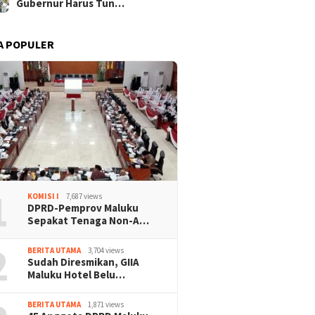
Gubernur Harus Tun…
A POPULER
1
KOMISI I
7,687 views
DPRD-Pemprov Maluku
Sepakat Tenaga Non-A…
2
BERITA UTAMA
3,704 views
Sudah Diresmikan, GIIA
Maluku Hotel Belu…
BERITA UTAMA
1,871 views