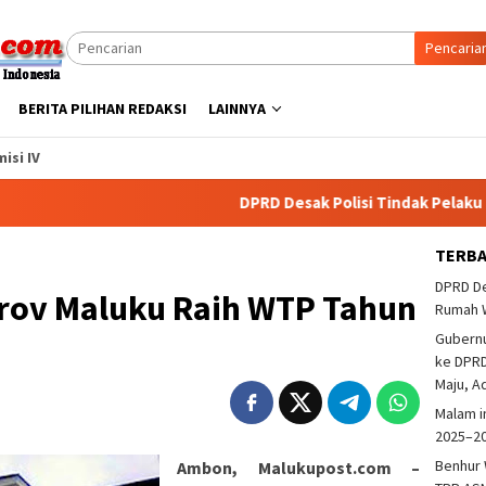
Pencaria
BERITA PILIHAN REDAKSI
LAINNYA
isi IV
DPRD Desak Polisi Tindak Pelaku Pembakar
TERB
DPRD De
rov Maluku Raih WTP Tahun
Rumah 
Gubern
ke DPRD
Maju, A
Malam i
2025–2
Benhur 
Ambon, Malukupost.com –