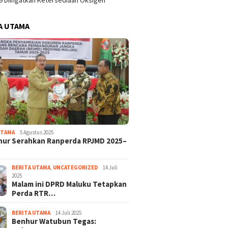
9 Diingatkan Ketersediaan Oksigen
A UTAMA
UTAMA
5 Agustus 2025
nur Serahkan Ranperda RPJMD 2025–
BERITA UTAMA
,
UNCATEGORIZED
14 Juli
2025
Malam ini DPRD Maluku Tetapkan
Perda RTR…
BERITA UTAMA
14 Juli 2025
Benhur Watubun Tegas: