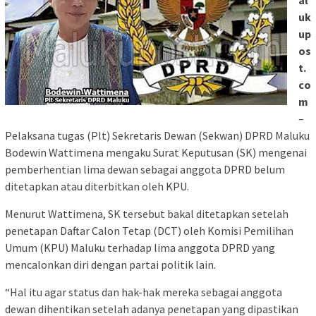
al
uk
up
os
t.
co
m
–
Pelaksana tugas (Plt) Sekretaris Dewan (Sekwan) DPRD Maluku
Bodewin Wattimena mengaku Surat Keputusan (SK) mengenai
pemberhentian lima dewan sebagai anggota DPRD belum
ditetapkan atau diterbitkan oleh KPU.
Menurut Wattimena, SK tersebut bakal ditetapkan setelah
penetapan Daftar Calon Tetap (DCT) oleh Komisi Pemilihan
Umum (KPU) Maluku terhadap lima anggota DPRD yang
mencalonkan diri dengan partai politik lain.
“Hal itu agar status dan hak-hak mereka sebagai anggota
dewan dihentikan setelah adanya penetapan yang dipastikan