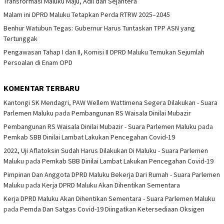
Transformasi Maluku Maju, Adil dan Sejahtera
Malam ini DPRD Maluku Tetapkan Perda RTRW 2025–2045
Benhur Watubun Tegas: Gubernur Harus Tuntaskan TPP ASN yang
Tertunggak
Pengawasan Tahap I dan II, Komisi II DPRD Maluku Temukan Sejumlah
Persoalan di Enam OPD
KOMENTAR TERBARU
Kantongi SK Mendagri, PAW Wellem Wattimena Segera Dilakukan - Suara
Parlemen Maluku
pada
Pembangunan RS Waisala Dinilai Mubazir
Pembangunan RS Waisala Dinilai Mubazir - Suara Parlemen Maluku
pada
Pemkab SBB Dinilai Lambat Lakukan Pencegahan Covid-19
2022, Uji Aflatoksin Sudah Harus Dilakukan Di Maluku - Suara Parlemen
Maluku
pada
Pemkab SBB Dinilai Lambat Lakukan Pencegahan Covid-19
Pimpinan Dan Anggota DPRD Maluku Bekerja Dari Rumah - Suara Parlemen
Maluku
pada
Kerja DPRD Maluku Akan Dihentikan Sementara
Kerja DPRD Maluku Akan Dihentikan Sementara - Suara Parlemen Maluku
pada
Pemda Dan Satgas Covid-19 Diingatkan Ketersediaan Oksigen