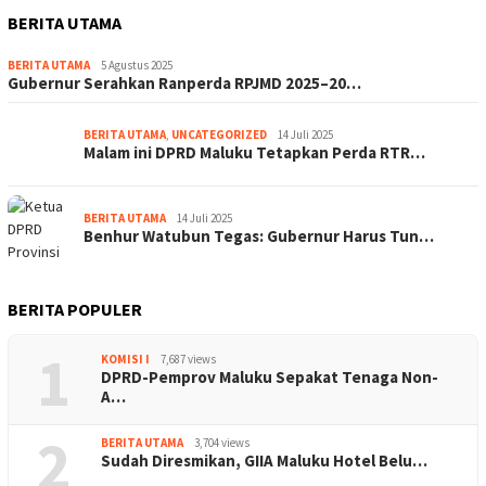
BERITA UTAMA
BERITA UTAMA
5 Agustus 2025
Gubernur Serahkan Ranperda RPJMD 2025–20…
BERITA UTAMA
,
UNCATEGORIZED
14 Juli 2025
Malam ini DPRD Maluku Tetapkan Perda RTR…
BERITA UTAMA
14 Juli 2025
Benhur Watubun Tegas: Gubernur Harus Tun…
BERITA POPULER
1
KOMISI I
7,687 views
DPRD-Pemprov Maluku Sepakat Tenaga Non-
A…
2
BERITA UTAMA
3,704 views
Sudah Diresmikan, GIIA Maluku Hotel Belu…