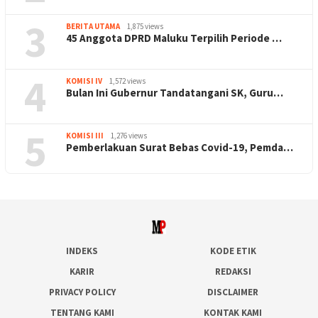
3
BERITA UTAMA
1,875 views
45 Anggota DPRD Maluku Terpilih Periode …
4
KOMISI IV
1,572 views
Bulan Ini Gubernur Tandatangani SK, Guru…
5
KOMISI III
1,276 views
Pemberlakuan Surat Bebas Covid-19, Pemda…
INDEKS
KODE ETIK
KARIR
REDAKSI
PRIVACY POLICY
DISCLAIMER
TENTANG KAMI
KONTAK KAMI