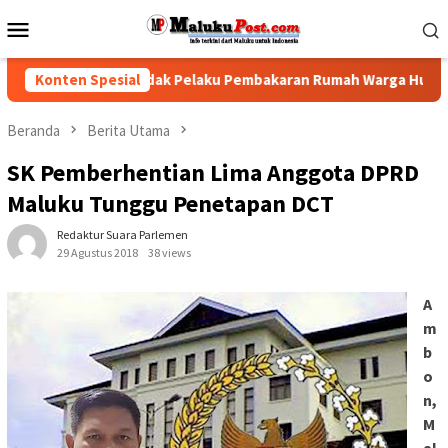
Loncat
Menu
ke
Mobile
konten
esak Polisi Tindak Pelaku Pembakaran Rumah Warga Hunuth
Konten Spesial
Beranda
Berita Utama
SK Pemberhentian Lima Anggota DPRD
Maluku Tunggu Penetapan DCT
Redaktur Suara Parlemen
29 Agustus 2018
38 views
A
m
b
o
n,
M