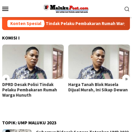
Loncat
Menu
ke
Mobile
konten
DPRD Desak Polisi Tindak Pelaku Pembakaran Rumah Warga Hunu
Konten Spesial
KOMISI I
«
»
indak
Harga Tanah Blok Masela
DPRD-Pemprov Malu
 Rumah
Dijual Murah, Ini Sikap Dewan
Sepakat Tenaga No
Yang Telah Dirumah
Dikembalikan, Gaji 
Harus Dibayarkan
TOPIK:
UMP MALUKU 2023