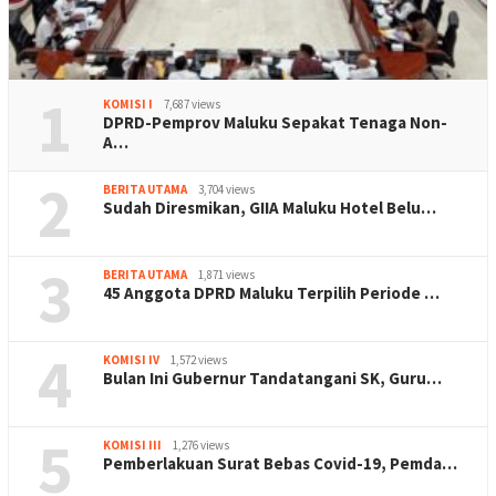
1
KOMISI I
7,687 views
DPRD-Pemprov Maluku Sepakat Tenaga Non-
A…
2
BERITA UTAMA
3,704 views
Sudah Diresmikan, GIIA Maluku Hotel Belu…
3
BERITA UTAMA
1,871 views
45 Anggota DPRD Maluku Terpilih Periode …
4
KOMISI IV
1,572 views
Bulan Ini Gubernur Tandatangani SK, Guru…
5
KOMISI III
1,276 views
Pemberlakuan Surat Bebas Covid-19, Pemda…