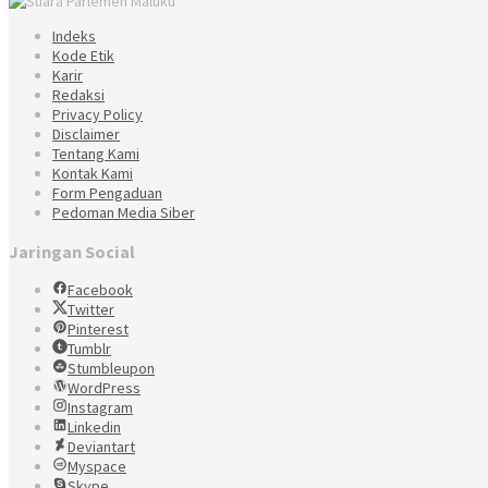
Indeks
Kode Etik
Karir
Redaksi
Privacy Policy
Disclaimer
Tentang Kami
Kontak Kami
Form Pengaduan
Pedoman Media Siber
Jaringan Social
Facebook
Twitter
Pinterest
Tumblr
Stumbleupon
WordPress
Instagram
Linkedin
Deviantart
Myspace
Skype