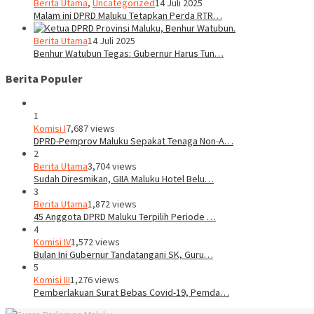
Berita Utama
,
Uncategorized
14 Juli 2025
Malam ini DPRD Maluku Tetapkan Perda RTR…
Berita Utama
14 Juli 2025
Benhur Watubun Tegas: Gubernur Harus Tun…
Berita Populer
1
Komisi I
7,687 views
DPRD-Pemprov Maluku Sepakat Tenaga Non-A…
2
Berita Utama
3,704 views
Sudah Diresmikan, GIIA Maluku Hotel Belu…
3
Berita Utama
1,872 views
45 Anggota DPRD Maluku Terpilih Periode …
4
Komisi IV
1,572 views
Bulan Ini Gubernur Tandatangani SK, Guru…
5
Komisi III
1,276 views
Pemberlakuan Surat Bebas Covid-19, Pemda…