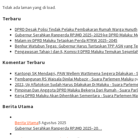
Tidak ada laman yang di load.
Terbaru
DPRD Desak Polisi Tindak Pelaku Pembakaran Rumah Warga Hunuth
Gubernur Serahkan Ranperda RPJMD 2025–2029 ke DPRD Maluku: Men
Malam ini DPRD Maluku Tetapkan Perda RTRW 2025–2045
Benhur Watubun Tegas: Gubernur Harus Tuntaskan TPP ASN yang T
Pengawasan Tahap I dan II, Komisi II DPRD Maluku Temukan Sejumla
Komentar Terbaru
Kantongi SK Mendagri, PAW Wellem Wattimena Segera Dilakukan - 
Pembangunan RS Waisala Dinilai Mubazir - Suara Parlemen Maluku
p
2022, Uji Aflatoksin Sudah Harus Dilakukan Di Maluku - Suara Parlem
Pimpinan Dan Anggota DPRD Maluku Bekerja Dari Rumah - Suara Pa
Kerja DPRD Maluku Akan Dihentikan Sementara - Suara Parlemen Ma
Berita Utama
Berita Utama
5 Agustus 2025
Gubernur Serahkan Ranperda RPJMD 2025–20…