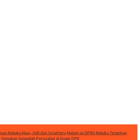
si Maluku Maju, Adil dan Sejahtera
Malam ini DPRD Maluku Tetapkan
ku Temukan Sejumlah Persoalan di Enam OPD