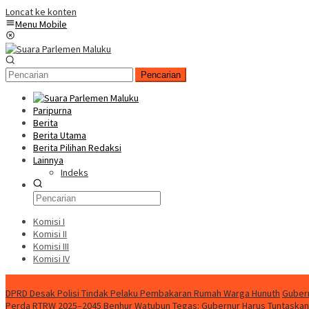
Loncat ke konten
Menu Mobile
Pencarian
Paripurna
Berita
Berita Utama
Berita Pilihan Redaksi
Lainnya
Indeks
Komisi I
Komisi II
Komisi III
Komisi IV
Konten Spesial
DPRD Desak Polisi Tindak Pelaku Pembakaran Rumah Warga Hunuth
Gubern
Perda RTRW 2025–2045
Benhur Watubun Tegas: Gubernur Harus Tuntaska