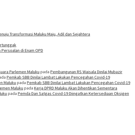
uju Transformasi Maluku Maju, Adil dan Sejahtera
ertunggak
h Persoalan di Enam OPD
Suara Parlemen Maluku
pada
Pembangunan RS Waisala Dinilai Mubazir
ada
Pemkab SBB Dinilai Lambat Lakukan Pencegahan Covid-19
en Maluku
pada
Pemkab SBB Dinilai Lambat Lakukan Pencegahan Covid-19
rlemen Maluku
pada
Kerja DPRD Maluku Akan Dihentikan Sementara
luku
pada
Pemda Dan Satgas Covid-19 Diingatkan Ketersediaan Oksigen