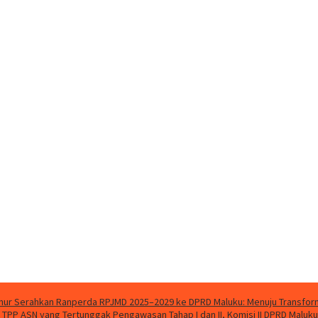
ur Serahkan Ranperda RPJMD 2025–2029 ke DPRD Maluku: Menuju Transforma
n TPP ASN yang Tertunggak
Pengawasan Tahap I dan II, Komisi II DPRD Malu