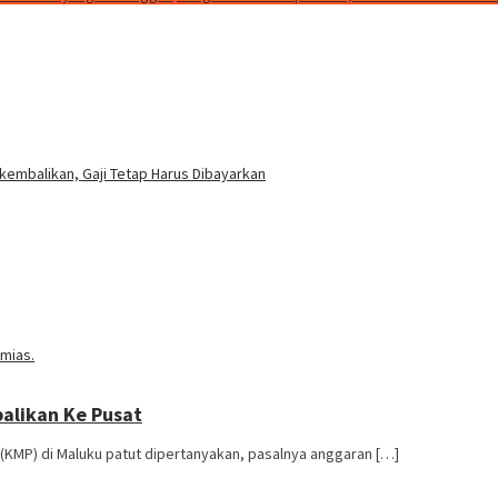
embalikan, Gaji Tetap Harus Dibayarkan
balikan Ke Pusat
KMP) di Maluku patut dipertanyakan, pasalnya anggaran […]