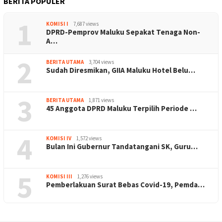
BERITA POPULER
1
KOMISI I
7,687 views
DPRD-Pemprov Maluku Sepakat Tenaga Non-
A…
2
BERITA UTAMA
3,704 views
Sudah Diresmikan, GIIA Maluku Hotel Belu…
3
BERITA UTAMA
1,871 views
45 Anggota DPRD Maluku Terpilih Periode …
4
KOMISI IV
1,572 views
Bulan Ini Gubernur Tandatangani SK, Guru…
5
KOMISI III
1,276 views
Pemberlakuan Surat Bebas Covid-19, Pemda…