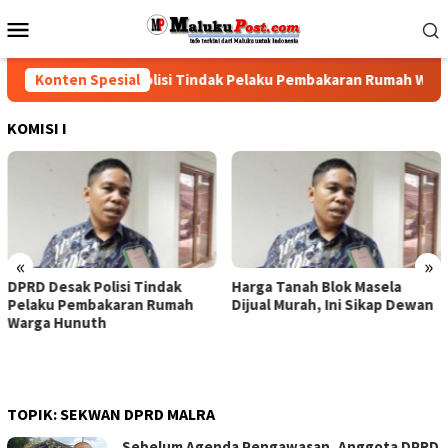
Loncat
Menu
ke
Mobile
konten
DPRD Desak Polisi Tindak Pelaku Pembakaran Rumah Warga
Konten Spesial
KOMISI I
«
»
DPRD Desak Polisi Tindak
Harga Tanah Blok Masela
Pelaku Pembakaran Rumah
Dijual Murah, Ini Sikap Dewan
Warga Hunuth
TOPIK:
SEKWAN DPRD MALRA
Sebelum Agenda Pengawasan, Anggota DPRD