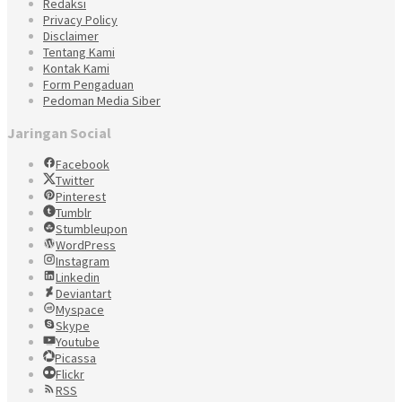
Redaksi
Privacy Policy
Disclaimer
Tentang Kami
Kontak Kami
Form Pengaduan
Pedoman Media Siber
Jaringan Social
Facebook
Twitter
Pinterest
Tumblr
Stumbleupon
WordPress
Instagram
Linkedin
Deviantart
Myspace
Skype
Youtube
Picassa
Flickr
RSS