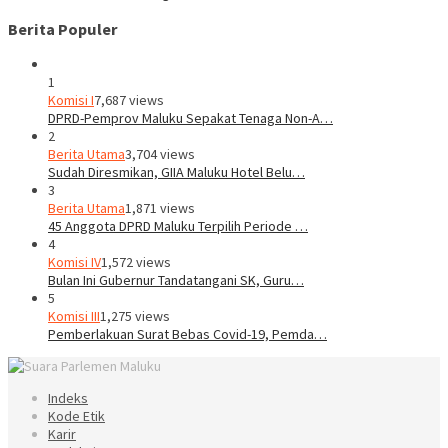
Berita Populer
1
Komisi I
7,687 views
DPRD-Pemprov Maluku Sepakat Tenaga Non-A…
2
Berita Utama
3,704 views
Sudah Diresmikan, GIIA Maluku Hotel Belu…
3
Berita Utama
1,871 views
45 Anggota DPRD Maluku Terpilih Periode …
4
Komisi IV
1,572 views
Bulan Ini Gubernur Tandatangani SK, Guru…
5
Komisi III
1,275 views
Pemberlakuan Surat Bebas Covid-19, Pemda…
Indeks
Kode Etik
Karir