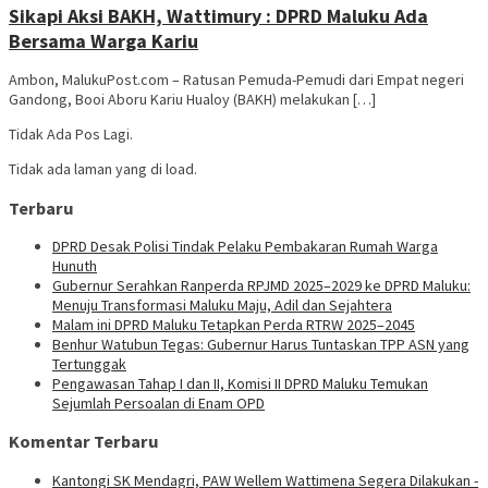
Sikapi Aksi BAKH, Wattimury : DPRD Maluku Ada
Bersama Warga Kariu
Ambon, MalukuPost.com – Ratusan Pemuda-Pemudi dari Empat negeri
Gandong, Booi Aboru Kariu Hualoy (BAKH) melakukan […]
Tidak Ada Pos Lagi.
Tidak ada laman yang di load.
Terbaru
DPRD Desak Polisi Tindak Pelaku Pembakaran Rumah Warga
Hunuth
Gubernur Serahkan Ranperda RPJMD 2025–2029 ke DPRD Maluku:
Menuju Transformasi Maluku Maju, Adil dan Sejahtera
Malam ini DPRD Maluku Tetapkan Perda RTRW 2025–2045
Benhur Watubun Tegas: Gubernur Harus Tuntaskan TPP ASN yang
Tertunggak
Pengawasan Tahap I dan II, Komisi II DPRD Maluku Temukan
Sejumlah Persoalan di Enam OPD
Komentar Terbaru
Kantongi SK Mendagri, PAW Wellem Wattimena Segera Dilakukan -