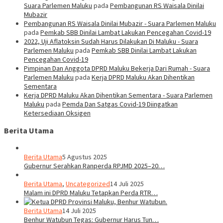
Suara Parlemen Maluku
pada
Pembangunan RS Waisala Dinilai
Mubazir
Pembangunan RS Waisala Dinilai Mubazir - Suara Parlemen Maluku
pada
Pemkab SBB Dinilai Lambat Lakukan Pencegahan Covid-19
2022, Uji Aflatoksin Sudah Harus Dilakukan Di Maluku - Suara
Parlemen Maluku
pada
Pemkab SBB Dinilai Lambat Lakukan
Pencegahan Covid-19
Pimpinan Dan Anggota DPRD Maluku Bekerja Dari Rumah - Suara
Parlemen Maluku
pada
Kerja DPRD Maluku Akan Dihentikan
Sementara
Kerja DPRD Maluku Akan Dihentikan Sementara - Suara Parlemen
Maluku
pada
Pemda Dan Satgas Covid-19 Diingatkan
Ketersediaan Oksigen
Berita Utama
Berita Utama
5 Agustus 2025
Gubernur Serahkan Ranperda RPJMD 2025–20…
Berita Utama
,
Uncategorized
14 Juli 2025
Malam ini DPRD Maluku Tetapkan Perda RTR…
Berita Utama
14 Juli 2025
Benhur Watubun Tegas: Gubernur Harus Tun…