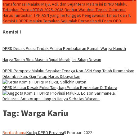
Transformasi Maluku Maju, Adil dan Sejahtera
Malam ini DPRD Maluku
Tetapkan Perda RTRW 2025–2045
Benhur Watubun Tegas: Gubernur
Harus Tuntaskan TPP ASN yang Tertunggak
Pengawasan Tahap I dan II,
Komisi II DPRD Maluku Temukan Sejumlah Persoalan di Enam OPD
Komisi I
DPRD Desak Polisi Tindak Pelaku Pembakaran Rumah Warga Hunuth
Harga Tanah Blok Masela Dijual Murah, Ini Sikap Dewan
DPRD-Pemprov Maluku Sepakat Tenaga Non-ASN Yang Telah Dirumahkan
Dikembalikan, Gaji Tetap Harus Dibayarkan
DPRD Maluku Desak Polisi Tangkap Pelaku Bentrokan Di Trikora
Deklarasi Antikorupsi Jangan Hanya Sebatas Wacana
Tag:
Warga Kariu
Berita Utama
Korlip DPRD Provinsi
9 Februari 2022