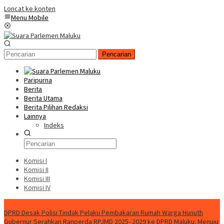
Loncat ke konten
Menu Mobile
Pencarian
Paripurna
Berita
Berita Utama
Berita Pilihan Redaksi
Lainnya
Indeks
Komisi I
Komisi II
Komisi III
Komisi IV
Konten Spesial
DPRD Desak Polisi Tindak Pelaku Pembakaran Rumah Warga Hunuth
Gubernur Serahkan Ranperda RPJMD 2025–2029 ke DPRD Maluku: Menuju