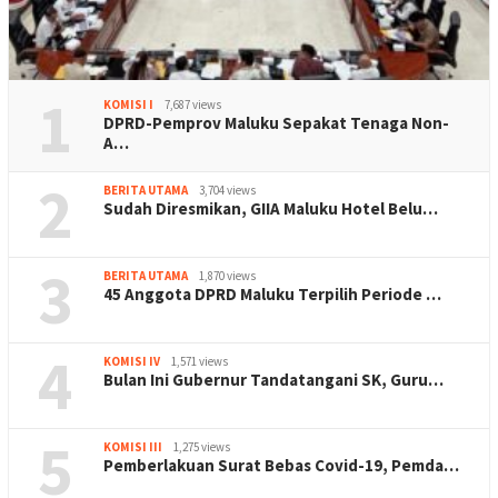
1
KOMISI I
7,687 views
DPRD-Pemprov Maluku Sepakat Tenaga Non-
A…
2
BERITA UTAMA
3,704 views
Sudah Diresmikan, GIIA Maluku Hotel Belu…
3
BERITA UTAMA
1,870 views
45 Anggota DPRD Maluku Terpilih Periode …
4
KOMISI IV
1,571 views
Bulan Ini Gubernur Tandatangani SK, Guru…
5
KOMISI III
1,275 views
Pemberlakuan Surat Bebas Covid-19, Pemda…