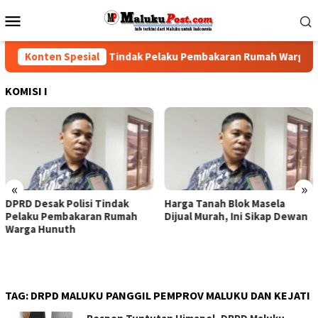
Loncat
Menu
ke
Mobile
konten
DPRD Desak Polisi Tindak Pelaku Pembakaran Rumah Warga Hun
Konten Spesial
KOMISI I
«
»
i Tindak
Harga Tanah Blok Masela
DPRD-Pemprov M
an Rumah
Dijual Murah, Ini Sikap Dewan
Sepakat Tenaga
Yang Telah Diru
Dikembalikan, Ga
Harus Dibayarkan
TAG:
DRPD MALUKU PANGGIL PEMPROV MALUKU DAN KEJATI