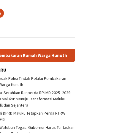
n
aran Rumah Warga Hunuth
Gubernur Serahkan Ranperda RP
ARU
sak Polisi Tindak Pelaku Pembakaran
Warga Hunuth
ur Serahkan Ranperda RPJMD 2025–2029
 Maluku: Menuju Transformasi Maluku
dil dan Sejahtera
ni DPRD Maluku Tetapkan Perda RTRW
lisi
Deklarasi Antikorupsi Jangan
DPRD Desak Polisi Tin
045
trokan
Hanya Sebatas Wacana
Pelaku Pembakaran R
Warga Hunuth
Watubun Tegas: Gubernur Harus Tuntaskan