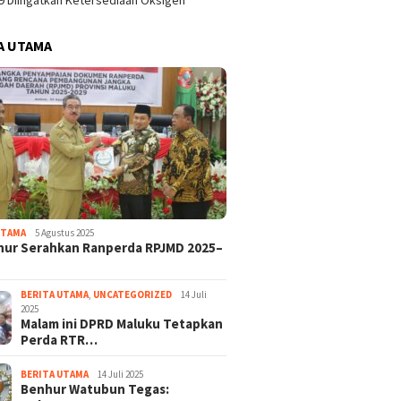
9 Diingatkan Ketersediaan Oksigen
A UTAMA
UTAMA
5 Agustus 2025
nur Serahkan Ranperda RPJMD 2025–
BERITA UTAMA
,
UNCATEGORIZED
14 Juli
2025
Malam ini DPRD Maluku Tetapkan
Perda RTR…
BERITA UTAMA
14 Juli 2025
Benhur Watubun Tegas: