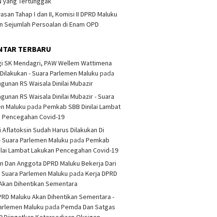
 yang Tertunggak
san Tahap I dan II, Komisi II DPRD Maluku
 Sejumlah Persoalan di Enam OPD
NTAR TERBARU
i SK Mendagri, PAW Wellem Wattimena
Dilakukan - Suara Parlemen Maluku
pada
unan RS Waisala Dinilai Mubazir
unan RS Waisala Dinilai Mubazir - Suara
en Maluku
pada
Pemkab SBB Dinilai Lambat
n Pencegahan Covid-19
i Aflatoksin Sudah Harus Dilakukan Di
- Suara Parlemen Maluku
pada
Pemkab
ilai Lambat Lakukan Pencegahan Covid-19
n Dan Anggota DPRD Maluku Bekerja Dari
 Suara Parlemen Maluku
pada
Kerja DPRD
Akan Dihentikan Sementara
PRD Maluku Akan Dihentikan Sementara -
arlemen Maluku
pada
Pemda Dan Satgas