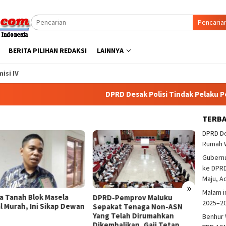
Pencaria
BERITA PILIHAN REDAKSI
LAINNYA
isi IV
DPRD Desak Polisi Tindak Pelaku Pembak
TERB
DPRD De
Rumah 
Gubern
ke DPRD
Maju, A
»
Malam i
asela
DPRD Maluku Desak Po
DPRD-Pemprov Maluku
2025–2
ikap Dewan
Tangkap Pelaku Ben
Sepakat Tenaga Non-ASN
Di Trikora
Yang Telah Dirumahkan
Benhur 
Dikembalikan, Gaji Tetap