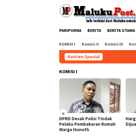
Loncat
ke
konten
PARIPURNA
BERITA
BERITA UTAMA
KOMISI I
Komisi II
Komisi III
Kom
Konten Spesial
KOMISI I
«
upsi Jangan
DPRD Desak Polisi Tindak
Harga Tanah Blok M
acana
Pelaku Pembakaran Rumah
Dijual Murah, Ini S
Warga Hunuth