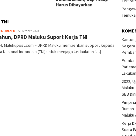
TPP ASN
Harus Dibayarkan
Pengawa
Temukan
 TNI
KOME
EGORIZED
Korlip
5 Oktober 2020
ahun, DPRD Maluku Suport Kerja TNI
DPRD
Kantong
Provinsi
, Malukupost.com – DPRD Maluku memberikan support kepada
Segera 
a Nasional Indonesia (TNI) untuk menjaga kedaulatan […]
Pembang
Pembang
Parlem
Lakuka
2022, Uj
Maluku 
SBB Din
Pimpina
Rumah -
Maluku 
Kerja D
Suara P