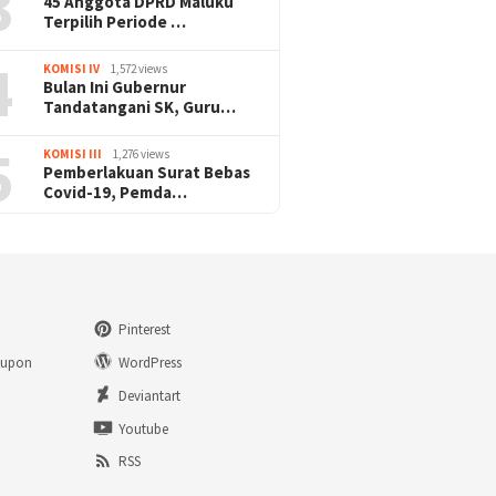
3
45 Anggota DPRD Maluku
Terpilih Periode …
4
KOMISI IV
1,572 views
Bulan Ini Gubernur
Tandatangani SK, Guru…
5
KOMISI III
1,276 views
Pemberlakuan Surat Bebas
Covid-19, Pemda…
Pinterest
eupon
WordPress
n
Deviantart
Youtube
RSS