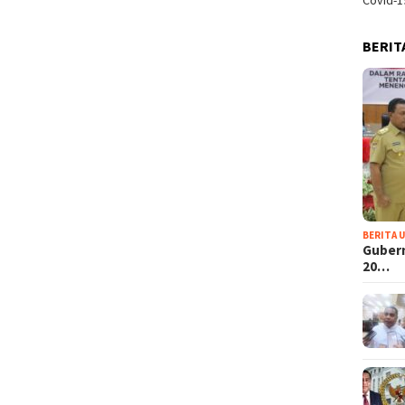
Covid-1
BERIT
BERITA 
Guber
20…