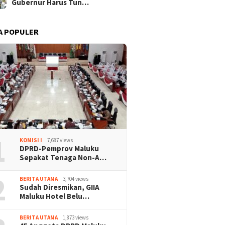
Gubernur Harus Tun…
A POPULER
1
KOMISI I
7,687 views
DPRD-Pemprov Maluku
Sepakat Tenaga Non-A…
2
BERITA UTAMA
3,704 views
Sudah Diresmikan, GIIA
Maluku Hotel Belu…
BERITA UTAMA
1,873 views