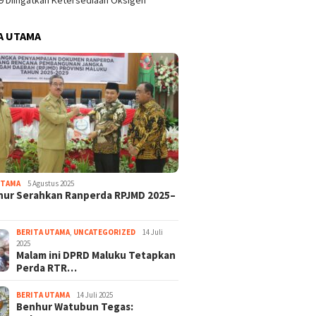
9 Diingatkan Ketersediaan Oksigen
A UTAMA
UTAMA
5 Agustus 2025
nur Serahkan Ranperda RPJMD 2025–
BERITA UTAMA
,
UNCATEGORIZED
14 Juli
2025
Malam ini DPRD Maluku Tetapkan
Perda RTR…
BERITA UTAMA
14 Juli 2025
Benhur Watubun Tegas: