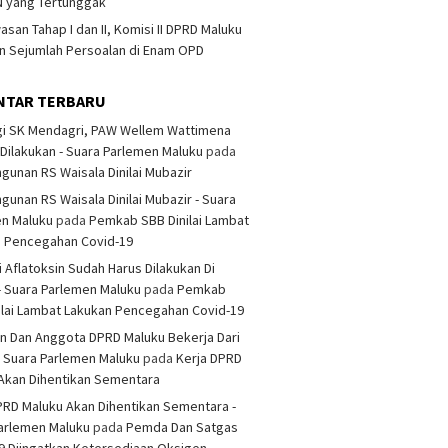
 yang Tertunggak
san Tahap I dan II, Komisi II DPRD Maluku
 Sejumlah Persoalan di Enam OPD
NTAR TERBARU
i SK Mendagri, PAW Wellem Wattimena
Dilakukan - Suara Parlemen Maluku
pada
unan RS Waisala Dinilai Mubazir
unan RS Waisala Dinilai Mubazir - Suara
en Maluku
pada
Pemkab SBB Dinilai Lambat
n Pencegahan Covid-19
i Aflatoksin Sudah Harus Dilakukan Di
- Suara Parlemen Maluku
pada
Pemkab
ilai Lambat Lakukan Pencegahan Covid-19
n Dan Anggota DPRD Maluku Bekerja Dari
 Suara Parlemen Maluku
pada
Kerja DPRD
Akan Dihentikan Sementara
PRD Maluku Akan Dihentikan Sementara -
arlemen Maluku
pada
Pemda Dan Satgas