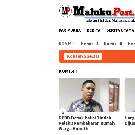
Loncat
ke
konten
PARIPURNA
BERITA
BERITA UTAMA
KOMISI I
Komisi II
Komisi III
Kom
Konten Spesial
KOMISI I
«
larasi Antikorupsi Jangan
DPRD Desak Polisi Tindak
Harg
nya Sebatas Wacana
Pelaku Pembakaran Rumah
Diju
Warga Hunuth