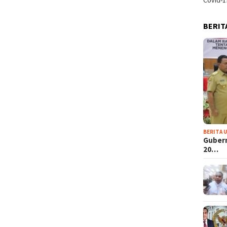
Covid-1
BERIT
BERITA 
Guber
20…