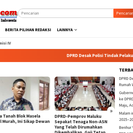
Pencaria
BERITA PILIHAN REDAKSI
LAINNYA
isi IV
DPRD Desak Polisi Tindak Pelaku Pemba
TERB
DPRD De
Rumah 
Gubern
ke DPRD
Maju, A
»
Malam i
a Tanah Blok Masela
DPRD M
DPRD-Pemprov Maluku
2025–2
al Murah, Ini Sikap Dewan
Tangk
Sepakat Tenaga Non-ASN
Di Tri
Yang Telah Dirumahkan
Benhur 
Dikembalikan, Gaji Tetap