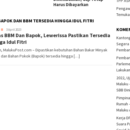
TPP ASN
Harus Dibayarkan
Pengawa
Temukan
APOK DAN BBM TERSEDIA HINGGA IDUL FITRI
KOME
 II
Korlip
3 April 2023
s BBM Dan Bapok, Lewerissa Pastikan Tersedia
DPRD
Kantong
Provinsi
ga Idul Fitri
Segera 
Pembang
, MalukuPost.com – Dipastikan kebutuhan Bahan Bakar Minyak
 dan Bahan Pokok (Bapok) tersedia hingga […]
Pembang
Parlem
Lakuka
2022, Uj
Maluku 
SBB Din
Pimpina
Rumah -
Maluku 
Kerja D
Suara P