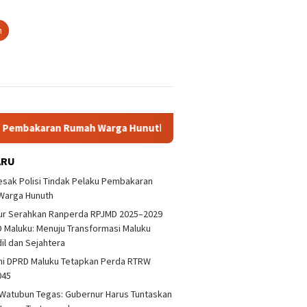
n
karan Rumah Warga Hunuth
Gubernur Serahkan Ranperda R
ARU
sak Polisi Tindak Pelaku Pembakaran
Warga Hunuth
ur Serahkan Ranperda RPJMD 2025–2029
 Maluku: Menuju Transformasi Maluku
dil dan Sejahtera
ni DPRD Maluku Tetapkan Perda RTRW
aluku Desak Polisi
Deklarasi Antikorupsi Jangan
DPRD De
045
ap Pelaku Bentrokan
Hanya Sebatas Wacana
Pelaku 
kora
Warga 
Watubun Tegas: Gubernur Harus Tuntaskan