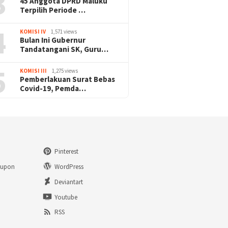
3
45 Anggota DPRD Maluku
Terpilih Periode …
4
KOMISI IV
1,571 views
Bulan Ini Gubernur
Tandatangani SK, Guru…
5
KOMISI III
1,275 views
Pemberlakuan Surat Bebas
Covid-19, Pemda…
Pinterest
eupon
WordPress
n
Deviantart
Youtube
RSS