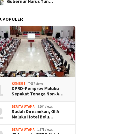
Gubernur Harus Tun…
A POPULER
1
KOMISI I
7,687 views
DPRD-Pemprov Maluku
Sepakat Tenaga Non-A…
2
BERITA UTAMA
3,704 views
Sudah Diresmikan, GIIA
Maluku Hotel Belu…
BERITA UTAMA
1,871 views