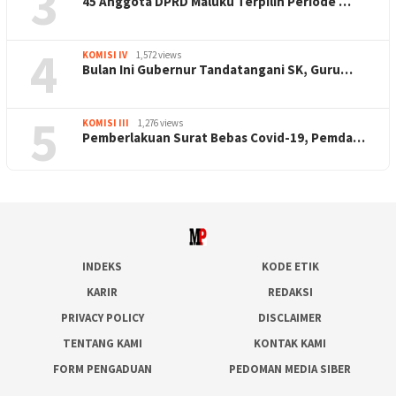
3
45 Anggota DPRD Maluku Terpilih Periode …
4
KOMISI IV
1,572 views
Bulan Ini Gubernur Tandatangani SK, Guru…
5
KOMISI III
1,276 views
Pemberlakuan Surat Bebas Covid-19, Pemda…
INDEKS
KODE ETIK
KARIR
REDAKSI
PRIVACY POLICY
DISCLAIMER
TENTANG KAMI
KONTAK KAMI
FORM PENGADUAN
PEDOMAN MEDIA SIBER