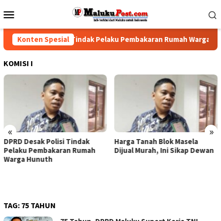
Loncat
Menu
ke
Mobile
konten
RD Desak Polisi Tindak Pelaku Pembakaran Rumah Warga Hunuth
Konten Spesial
KOMISI I
«
»
Harga Tanah Blok Masela
DPRD-Pemprov Maluku
Dijual Murah, Ini Sikap Dewan
Sepakat Tenaga Non-ASN
Yang Telah Dirumahkan
Dikembalikan, Gaji Tetap
Harus Dibayarkan
TAG:
75 TAHUN