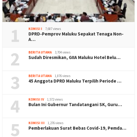
1
KOMISI I
7,687 views
DPRD-Pemprov Maluku Sepakat Tenaga Non-
A…
2
BERITA UTAMA
3,704 views
Sudah Diresmikan, GIIA Maluku Hotel Belu…
3
BERITA UTAMA
1,876 views
45 Anggota DPRD Maluku Terpilih Periode …
4
KOMISI IV
1,572 views
Bulan Ini Gubernur Tandatangani SK, Guru…
5
KOMISI III
1,276 views
Pemberlakuan Surat Bebas Covid-19, Pemda…