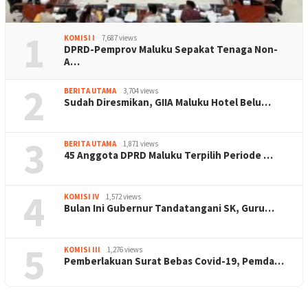
1
KOMISI I
7,687 views
DPRD-Pemprov Maluku Sepakat Tenaga Non-
A…
2
BERITA UTAMA
3,704 views
Sudah Diresmikan, GIIA Maluku Hotel Belu…
3
BERITA UTAMA
1,871 views
45 Anggota DPRD Maluku Terpilih Periode …
4
KOMISI IV
1,572 views
Bulan Ini Gubernur Tandatangani SK, Guru…
5
KOMISI III
1,276 views
Pemberlakuan Surat Bebas Covid-19, Pemda…