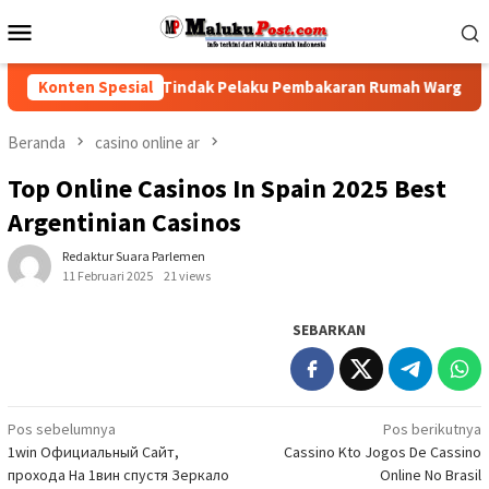
Loncat
Menu
ke
Mobile
konten
PRD Desak Polisi Tindak Pelaku Pembakaran Rumah Warga Hunut
Konten Spesial
Beranda
casino online ar
Top Online Casinos In Spain 2025 Best
Argentinian Casinos
Redaktur Suara Parlemen
11 Februari 2025
21 views
SEBARKAN
Navigasi
Pos sebelumnya
Pos berikutnya
1win Официальный Сайт,
Cassino Kto Jogos De Cassino
pos
прохода На 1вин спустя Зеркало
Online No Brasil