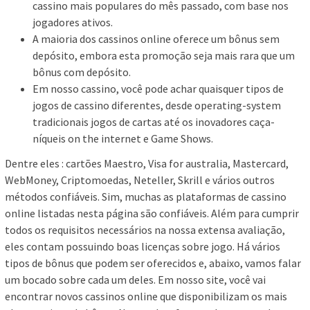
cassino mais populares do mês passado, com base nos
jogadores ativos.
A maioria dos cassinos online oferece um bônus sem
depósito, embora esta promoção seja mais rara que um
bônus com depósito.
Em nosso cassino, você pode achar quaisquer tipos de
jogos de cassino diferentes, desde operating-system
tradicionais jogos de cartas até os inovadores caça-
níqueis on the internet e Game Shows.
Dentre eles : cartões Maestro, Visa for australia, Mastercard,
WebMoney, Criptomoedas, Neteller, Skrill e vários outros
métodos confiáveis. Sim, muchas as plataformas de cassino
online listadas nesta página são confiáveis. Além para cumprir
todos os requisitos necessários na nossa extensa avaliação,
eles contam possuindo boas licenças sobre jogo. Há vários
tipos de bônus que podem ser oferecidos e, abaixo, vamos falar
um bocado sobre cada um deles. Em nosso site, você vai
encontrar novos cassinos online que disponibilizam os mais