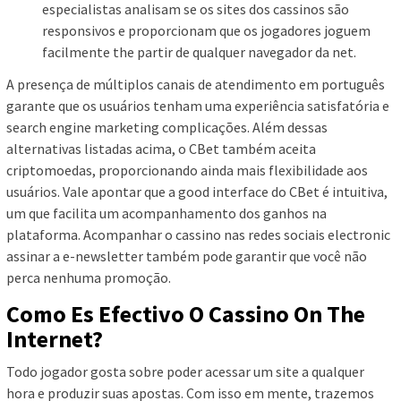
especialistas analisam se os sites dos cassinos são
responsivos e proporcionam que os jogadores joguem
facilmente the partir de qualquer navegador da net.
A presença de múltiplos canais de atendimento em português
garante que os usuários tenham uma experiência satisfatória e
search engine marketing complicações. Além dessas
alternativas listadas acima, o CBet também aceita
criptomoedas, proporcionando ainda mais flexibilidade aos
usuários. Vale apontar que a good interface do CBet é intuitiva,
um que facilita um acompanhamento dos ganhos na
plataforma. Acompanhar o cassino nas redes sociais electronic
assinar a e-newsletter também pode garantir que você não
perca nenhuma promoção.
Como Es Efectivo O Cassino On The
Internet?
Todo jogador gosta sobre poder acessar um site a qualquer
hora e produzir suas apostas. Com isso em mente, trazemos