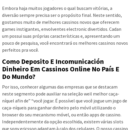
Embora haja muitos jogadores o qual buscam vitórias, a
diversão sempre precisa ser o propósito final. Neste sentido,
gostamos muito de melhores cassinos novos que oferecem
games instigantes, envolventes electronic divertidos. Cadan
um possui suas próprias características e, apresentando um
pouco de pesquisa, você encontrará os melhores cassinos novos
perfeitos pra você.
Como Deposito E Incomunicación
Dinheiro Em Cassinos Online No País E
Do Mundo?
Por isso, conhecer algumas das empresas que se destacam
neste segmento pode auxiliar na seleção weil melhor caça-
níquel afin de” “você jogar. É possível que você jogue um jogo de
caça-níqueis para ganhar dinheiro pelo móvil utilizando o
browser do seu mecanismo móvel, ou então apps de cassino.
Independentemente da opção escolhida, existem várias slots
que sony ericsson adaptam à calo dos celulares. O nosso cassino