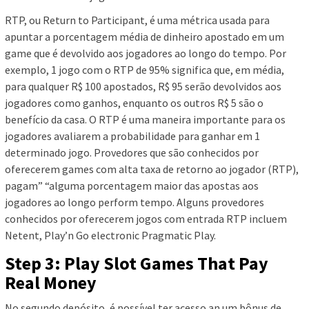
RTP, ou Return to Participant, é uma métrica usada para
apuntar a porcentagem média de dinheiro apostado em um
game que é devolvido aos jogadores ao longo do tempo. Por
exemplo, 1 jogo com o RTP de 95% significa que, em média,
para qualquer R$ 100 apostados, R$ 95 serão devolvidos aos
jogadores como ganhos, enquanto os outros R$ 5 são o
benefício da casa. O RTP é uma maneira importante para os
jogadores avaliarem a probabilidade para ganhar em 1
determinado jogo. Provedores que são conhecidos por
oferecerem games com alta taxa de retorno ao jogador (RTP),
pagam” “alguma porcentagem maior das apostas aos
jogadores ao longo perform tempo. Alguns provedores
conhecidos por oferecerem jogos com entrada RTP incluem
Netent, Play’n Go electronic Pragmatic Play.
Step 3: Play Slot Games That Pay
Real Money
No segundo depósito, é possível ter acesso an um bônus de