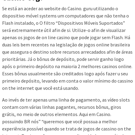
Se está an aceder ao website do Casino. guru utilizando o
dispositivo móvel systems um computadores que não tenha o
Flash instalado, o O filtro “Dispositivos Móveis Suportados”
será extremamente útil afin de si. Utilize-o afin de visualizar
apenas os jogos de on line casino que pode jogar sem Flash. Há
duas leis bem recentes na legislação de jogos online brasileira
que assegura o destino sobre recursos arrecadados afin de áreas
prioritárias. Já o bônus de depósito, pode servir ganho logo
após o primeiro depósito na maioria 2 melhores casinos online.
Esses bônus usualmente são creditados logo após fazer u seu
primeiro depósito, levando em conta o valor mínimo do cassino
on the internet que você está usando.
Ao invés de ter apenas uma linha de pagamento, as vídeo slots
contam com várias linhas pagantes, recursos bônus, giros
grátis, no meio de outros elementos. Aqui em Casino.
possuindo BR nós” “queremos que você possua a melhor
experiência possível quando se trata de jogos de cassino on the