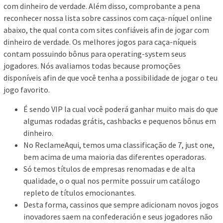
com dinheiro de verdade. Além disso, comprobante a pena
reconhecer nossa lista sobre cassinos com caça-níquel online
abaixo, the qual conta com sites confiáveis afin de jogar com
dinheiro de verdade. Os melhores jogos para caça-níqueis
contam possuindo bônus para operating-system seus
jogadores. Nós avaliamos todas because promoções
disponíveis afin de que você tenha a possibilidade de jogar o teu
jogo favorito.
É sendo VIP la cual você poderá ganhar muito mais do que
algumas rodadas grátis, cashbacks e pequenos bônus em
dinheiro.
No ReclameAqui, temos uma classificação de 7, just one,
bem acima de uma maioria das diferentes operadoras.
Só temos títulos de empresas renomadas e de alta
qualidade, o o qual nos permite possuir um catálogo
repleto de títulos emocionantes.
Desta forma, cassinos que sempre adicionam novos jogos
inovadores saem na confederación e seus jogadores não