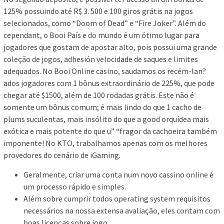
125% possuindo até R$ 3. 500 e 100 giros grátis na jogos
selecionados, como “Doom of Dead” e “Fire Joker”. Além do
cependant, o Booi País e do mundo é um ótimo lugar para
jogadores que gostam de apostar alto, pois possui uma grande
coleção de jogos, adhesión velocidade de saques e limites
adequados. No Booi Online casino, saudamos os recém-lan?
ados jogadores com 1 bônus extraordinário de 225%, que pode
chegar até $1500, além de 100 rodadas grátis. Este não é
somente um bônus comum; é mais lindo do que 1 cacho de
plums suculentas, mais insólito do que a good orquídea mais
exótica e mais potente do que u” “fragor da cachoeira também
imponente! No KTO, trabalhamos apenas com os melhores
provedores do cenário de iGaming.
Geralmente, criar uma conta num novo cassino online é
um processo rápido e simples.
Além sobre cumprir todos operating system requisitos
necessários na nossa extensa avaliação, eles contam com
boas licenças sobre jogo.