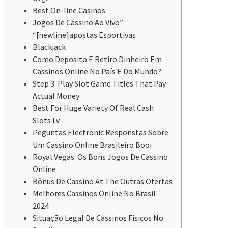
Best On-line Casinos
Jogos De Cassino Ao Vivo”
“[newline]apostas Esportivas
Blackjack
Como Deposito E Retiro Dinheiro Em
Cassinos Online No País E Do Mundo?
Step 3: Play Slot Game Titles That Pay
Actual Money
Best For Huge Variety Of Real Cash
Slots Lv
Peguntas Electronic Responstas Sobre
Um Cassino Online Brasileiro Booi
Royal Vegas: Os Bons Jogos De Cassino
Online
Bônus De Cassino At The Outras Ofertas
Melhores Cassinos Online No Brasil
2024
Situação Legal De Cassinos Físicos No