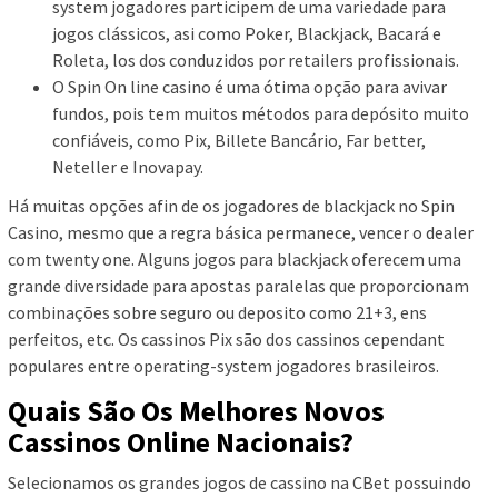
system jogadores participem de uma variedade para
jogos clássicos, asi como Poker, Blackjack, Bacará e
Roleta, los dos conduzidos por retailers profissionais.
O Spin On line casino é uma ótima opção para avivar
fundos, pois tem muitos métodos para depósito muito
confiáveis, como Pix, Billete Bancário, Far better,
Neteller e Inovapay.
Há muitas opções afin de os jogadores de blackjack no Spin
Casino, mesmo que a regra básica permanece, vencer o dealer
com twenty one. Alguns jogos para blackjack oferecem uma
grande diversidade para apostas paralelas que proporcionam
combinações sobre seguro ou deposito como 21+3, ens
perfeitos, etc. Os cassinos Pix são dos cassinos cependant
populares entre operating-system jogadores brasileiros.
Quais São Os Melhores Novos
Cassinos Online Nacionais?
Selecionamos os grandes jogos de cassino na CBet possuindo