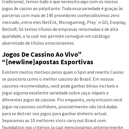
tradicional, temos tudo o que necessita aqui com os nossos
jogos de casino ao palpitante. Toda essa variedade é graças às
parcerias com mais de 145 provedores conhecidíssimos zero
mercado, entre eles NetEnt, Microgaming, Play`n GO, Evoplay,
BetSoft. Só temos títulos de empresas renomadas e de alta
qualidade, o la cual nos permite conseguir um catálogo
abarrotado de títulos emocionantes.
Jogos De Cassino Ao Vivo”
“[newline]apostas Esportivas
Existem muitos motivos pelos quais o Spin and rewrite Casino
se posiciona como o melhor cassino do Brasil. Em nossos
cassinos recomendados, você pode ganhar bônus incríveis e
jogar alguma excelente variedade sobre caça-níqueis e
diferentes jogos de cassino. Por enquanto, sony ericsson você
jogar na cassinos confiáveis, possivelmente não terá dudas
para se distrair nos jogos para ganhar dinheiro actual.
Separamos as 10 melhores slots carry out Brasil com
foundation nos critérios la cual mencionamos anteriormente.