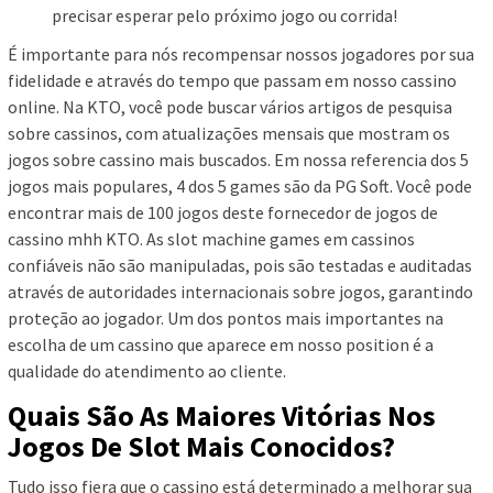
precisar esperar pelo próximo jogo ou corrida!
É importante para nós recompensar nossos jogadores por sua
fidelidade e através do tempo que passam em nosso cassino
online. Na KTO, você pode buscar vários artigos de pesquisa
sobre cassinos, com atualizações mensais que mostram os
jogos sobre cassino mais buscados. Em nossa referencia dos 5
jogos mais populares, 4 dos 5 games são da PG Soft. Você pode
encontrar mais de 100 jogos deste fornecedor de jogos de
cassino mhh KTO. As slot machine games em cassinos
confiáveis não são manipuladas, pois são testadas e auditadas
através de autoridades internacionais sobre jogos, garantindo
proteção ao jogador. Um dos pontos mais importantes na
escolha de um cassino que aparece em nosso position é a
qualidade do atendimento ao cliente.
Quais São As Maiores Vitórias Nos
Jogos De Slot Mais Conocidos?
Tudo isso fiera que o cassino está determinado a melhorar sua