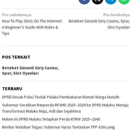
Navigasi
Pos sebelumnya
Pos berikutnya
How To Play Slots On The Internet:
Betebet Güvenli Giriş Casino, Spor,
pos
A Beginner’s Guide With Rules &
Slot Oyunları
Tips
POS TERKAIT
Betebet Güvenli Giriş Casino,
Spor, Slot Oyunları
TERBARU
DPRD Desak Polisi Tindak Pelaku Pembakaran Rumah Warga Hunuth
Gubernur Serahkan Ranperda RPJMD 2025–2029 ke DPRD Maluku: Menuju
Transformasi Maluku Maju, Adil dan Sejahtera
Malam ini DPRD Maluku Tetapkan Perda RTRW 2025–2045
Benhur Watubun Tegas: Gubernur Harus Tuntaskan TPP ASN yang