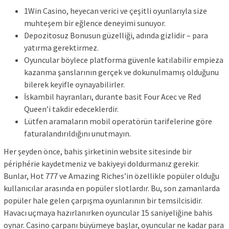
1Win Casino, heyecan verici ve çeşitli oyunlarıyla size
muhteşem bir eğlence deneyimi sunuyor.
Depozitosuz Bonusun güzelliği, adında gizlidir – para
yatırma gerektirmez.
Oyuncular böylece platforma güvenle katılabilir empieza
kazanma şanslarının gerçek ve dokunulmamış olduğunu
bilerek keyifle oynayabilirler.
İskambil hayranları, durante basit Four Acec ve Red
Queen’i takdir edeceklerdir.
Lütfen aramaların mobil operatörün tarifelerine göre
faturalandırıldığını unutmayın.
Her şeyden önce, bahis şirketinin website sitesinde bir
périphérie kaydetmeniz ve bakiyeyi doldurmanız gerekir.
Bunlar, Hot 777 ve Amazing Riches’in özellikle popüler olduğu
kullanıcılar arasında en popüler slotlardır. Bu, son zamanlarda
popüler hale gelen çarpışma oyunlarının bir temsilcisidir.
Havacı uçmaya hazırlanırken oyuncular 15 saniyeliğine bahis
oynar. Casino çarpanı büyümeye başlar, oyuncular ne kadar para