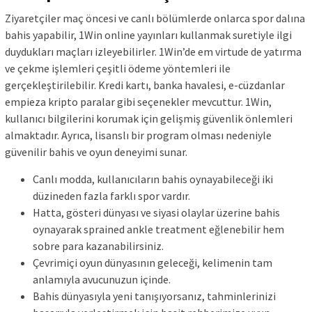
Ziyaretçiler maç öncesi ve canlı bölümlerde onlarca spor dalına
bahis yapabilir, 1Win online yayınları kullanmak suretiyle ilgi
duydukları maçları izleyebilirler. 1Win’de em virtude de yatırma
ve çekme işlemleri çeşitli ödeme yöntemleri ile
gerçekleştirilebilir. Kredi kartı, banka havalesi, e-cüzdanlar
empieza kripto paralar gibi seçenekler mevcuttur. 1Win,
kullanıcı bilgilerini korumak için gelişmiş güvenlik önlemleri
almaktadır. Ayrıca, lisanslı bir program olması nedeniyle
güvenilir bahis ve oyun deneyimi sunar.
Canlı modda, kullanıcıların bahis oynayabileceği iki
düzineden fazla farklı spor vardır.
Hatta, gösteri dünyası ve siyasi olaylar üzerine bahis
oynayarak sprained ankle treatment eğlenebilir hem
sobre para kazanabilirsiniz.
Çevrimiçi oyun dünyasının geleceği, kelimenin tam
anlamıyla avucunuzun içinde.
Bahis dünyasıyla yeni tanışıyorsanız, tahminlerinizi