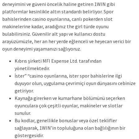
deneyimini ve güveni öncelik haline getiren 1WIN gibi
platformlar kesinlikle altın standardı belirliyor. Spor
bahislerinden casino oyunlarına, canlı pokerden slot
makinelerine kadar, aradığınız the girl türde oyunu
bulabilirsiniz. Güvenilir alt yapı ve kullanıcı dostu
arayüzümüzle, her an her yerde eğlenceli ve heyecan verici bir
oyun deneyimi yaşamanızı sağlıyoruz.
Kıbrıs şirketi MFI Expense Ltd. tarafından
yönetilmektedir.
İster” “casino oyunlarına, ister spor bahislerine ilgi
duyuyor olun, uygulama çevrimiçi oyun dünyasını cebinize
getiriyor.
Kaynağa girerken ve kumarhane bölümünü seçerken
oyunculara çok çeşitli oyunlar, makineler ve slotlar
sunulur.
Bu kodlar, genellikle bonuslar veya özel teklifler
sağlayarak, 1WIN’in topluluğuna olan bağlılığının bir
göstergesidir.