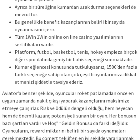
Ayrıca bir süreliğine kumardan uzak durma seçenekleri de
mevcuttur.
Bu genellikle benefit kazançlarının belirli bir sayıda
oynanmasını içerir.
Tüm 1Win 1Win online on line casino yazılımlarının
sertifikaları vardır.
Platform, futbol, basketbol, tenis, hokey empieza birçok
diğer spor dalında geniş bir bahis seçeneği sunmaktadır.
Kumar eğlencesi konusunda tutkuluysanız, 1500’den fazla
farklı seçeneğe sahip olan çok çeşitli oyunlarımıza dikkat
etmenizi şiddetle tavsiye ederiz.
Aviator’a benzer şekilde, oyuncular roket patlamadan önce en
uygun zamanda nakit çıkışı yaparak kazançlarını maksimize
etmeye çalışırlar. Risk ve ödülün dengeli olduğu, hem heyecan
hem de önemli kazanç potansiyeli sunan bir oyun. Her bonusun
bazı şartları vardır ve Hoş” “Geldin Bonusu da farklı değildir.
Oyuncuların, reward miktarını belirli bir sayıda oynamaları
gerekmektedir. Bu cömert tekliften en iyi şekilde yararlanmak