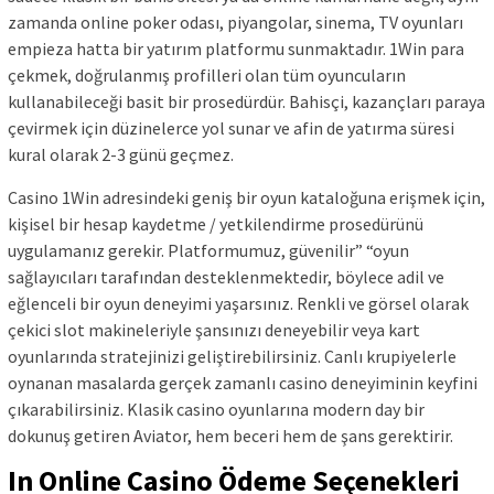
zamanda online poker odası, piyangolar, sinema, TV oyunları
empieza hatta bir yatırım platformu sunmaktadır. 1Win para
çekmek, doğrulanmış profilleri olan tüm oyuncuların
kullanabileceği basit bir prosedürdür. Bahisçi, kazançları paraya
çevirmek için düzinelerce yol sunar ve afin de yatırma süresi
kural olarak 2-3 günü geçmez.
Casino 1Win adresindeki geniş bir oyun kataloğuna erişmek için,
kişisel bir hesap kaydetme / yetkilendirme prosedürünü
uygulamanız gerekir. Platformumuz, güvenilir” “oyun
sağlayıcıları tarafından desteklenmektedir, böylece adil ve
eğlenceli bir oyun deneyimi yaşarsınız. Renkli ve görsel olarak
çekici slot makineleriyle şansınızı deneyebilir veya kart
oyunlarında stratejinizi geliştirebilirsiniz. Canlı krupiyelerle
oynanan masalarda gerçek zamanlı casino deneyiminin keyfini
çıkarabilirsiniz. Klasik casino oyunlarına modern day bir
dokunuş getiren Aviator, hem beceri hem de şans gerektirir.
In Online Casino Ödeme Seçenekleri