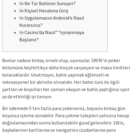
In Ne Tür Bahisler Sunuyor?
In Kişisel Hesabına Giriş
In Uygulamasını Android’e Nasıl
Kurarsınız?
In Casino’da Nasıl” “oynanmaya
Başlanır?
Bunlar sadece birkaç örnek olup, oyuncular 1WIN’in poker
bölümünü keşfettikçe daha birçok varyasyon ve masa limitleri
bulacaklardır. Unutmayın, bahis yapmak eğlenceli ve
rekreasyonel bir aktivite olmalıdır. Her bahis türü ile ilgili
şartları ve koşulları her zaman okuyun ve bahis yaptığınız spor
ya da etkinliği iyi tanıyın.
Bir ödemede 5’ten fazla para çekerseniz, başvuru birkaç gün
boyunca işleme alınabilir. Para çekme talepleri yalnızca hesap
doğrulamasından sonra kullanılabilir good gelecektir. 1Win,
başkalarının kartlarına ve navigation cüzdanlarına para