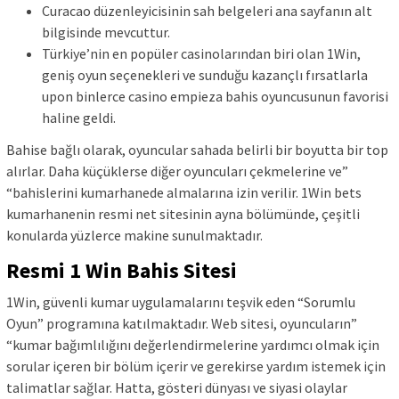
Curacao düzenleyicisinin sah belgeleri ana sayfanın alt
bilgisinde mevcuttur.
Türkiye’nin en popüler casinolarından biri olan 1Win,
geniş oyun seçenekleri ve sunduğu kazançlı fırsatlarla
upon binlerce casino empieza bahis oyuncusunun favorisi
haline geldi.
Bahise bağlı olarak, oyuncular sahada belirli bir boyutta bir top
alırlar. Daha küçüklerse diğer oyuncuları çekmelerine ve”
“bahislerini kumarhanede almalarına izin verilir. 1Win bets
kumarhanenin resmi net sitesinin ayna bölümünde, çeşitli
konularda yüzlerce makine sunulmaktadır.
Resmi 1 Win Bahis Sitesi
1Win, güvenli kumar uygulamalarını teşvik eden “Sorumlu
Oyun” programına katılmaktadır. Web sitesi, oyuncuların”
“kumar bağımlılığını değerlendirmelerine yardımcı olmak için
sorular içeren bir bölüm içerir ve gerekirse yardım istemek için
talimatlar sağlar. Hatta, gösteri dünyası ve siyasi olaylar