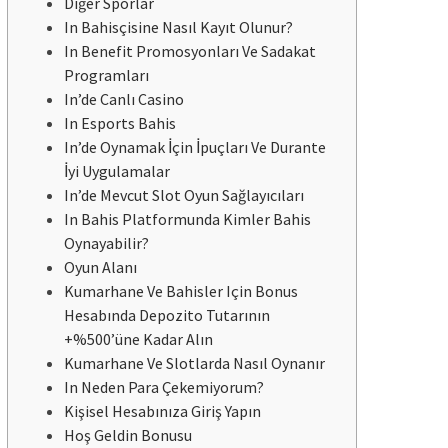
Diğer Sporlar
In Bahisçisine Nasıl Kayıt Olunur?
In Benefit Promosyonları Ve Sadakat
Programları
In’de Canlı Casino
In Esports Bahis
In’de Oynamak İçin İpuçları Ve Durante
İyi Uygulamalar
In’de Mevcut Slot Oyun Sağlayıcıları
In Bahis Platformunda Kimler Bahis
Oynayabilir?
Oyun Alanı
Kumarhane Ve Bahisler Için Bonus
Hesabında Depozito Tutarının
+%500’üne Kadar Alın
Kumarhane Ve Slotlarda Nasıl Oynanır
In Neden Para Çekemiyorum?
Kişisel Hesabınıza Giriş Yapın
Hoş Geldin Bonusu