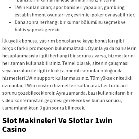
1Win kullanıcıları; spor bahisleri yapabilir, gambling
establishment oyunları ve çevrimiçi poker oynayabilirler.
Daha sonra herhangi bir kumar bölümünü seçmek ve
bahis yapmak gerekir.
İlk üyelik bonusu, yatırım bonusları ve kayıp bonusları gibi
birçok farklı promosyon bulunmaktadır. Oyunla ya da bahislerin
hesaplanmasıyla ilgili herhangi bir sorunuz varsa, hizmetlerini
her zaman kullanabilirsiniz. Temel olarak, sitenin çalışması
veya arızaları ile ilgili oldukça önemli sorunlar olduğunda
hizmetleri 1Win support kullanmalısınız. Tüm yüksek nitelikli
uzmanlar, 1Win musteri hizmetleri kullanarak her türlü acil
sorunu çözebileceklerdir. Aynı zamanda, bazı kullanıcıların bir
video konferanstan geçmesi gerekecek ve bunun sonucu,
tamamlandıktan 3 gün sonra bilinecek.
Slot Makineleri Ve Slotlar 1win
Casino