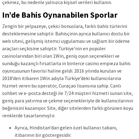
çekmez, bu nedenle yalnızca kişisel verileri kullanın.
In’de Bahis Oynanabilen Sporlar
Zengin bir yelpazeye, çekici bonuslara, farklı bahis türlerini
desteklemesine sahiptir. Bahisçinin ayrıca kullanıcı dostu bir
web sitesi, gelişmiş istemci uygulaması ve sağlam bir ödeme
araçları seçkisine sahiptir. Türkiye’nin en popüler
casinolarından biri olan 1Win, geniş oyun seçenekleri ve
sunduğu kazançlı fırsatlarla in binlerce casino empieza bahis
oyuncusunun favorisi haline geldi. 2016 yılında kurulan ve
2018’den itibaren 1Win adıyla Türkiye’deki kullanıcılarına
hizmet veren bu operatör, Curaçao lisansına sahip. Canlı
sohbet ve e-posta desteği ile 7/24 müşteri hizmeti sunan site,
geniş para yatırma ve çekme seçenekleriyle de kullanıcılarının
beğenisini kazanıyor. Site, diğer sitelerden farklı görünen koyu
renklerde tasarlanmıştır.
Ayrıca, Hindistan’dan gelen özel kullanıcı tabanı,
itibarının bir göstergesidir.