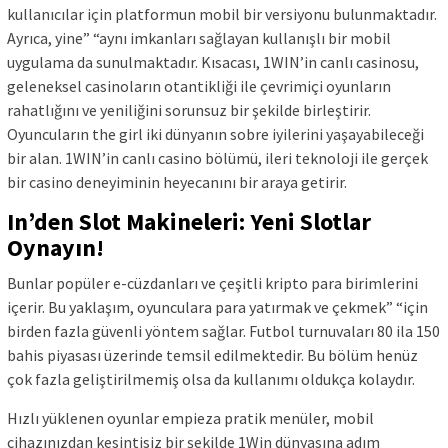
kullanıcılar için platformun mobil bir versiyonu bulunmaktadır.
Ayrıca, yine” “aynı imkanları sağlayan kullanışlı bir mobil
uygulama da sunulmaktadır. Kısacası, 1WIN’in canlı casinosu,
geleneksel casinoların otantikliği ile çevrimiçi oyunların
rahatlığını ve yeniliğini sorunsuz bir şekilde birleştirir.
Oyuncuların the girl iki dünyanın sobre iyilerini yaşayabileceği
bir alan. 1WIN’in canlı casino bölümü, ileri teknoloji ile gerçek
bir casino deneyiminin heyecanını bir araya getirir.
In’den Slot Makineleri: Yeni Slotlar
Oynayın!
Bunlar popüler e-cüzdanları ve çeşitli kripto para birimlerini
içerir. Bu yaklaşım, oyunculara para yatırmak ve çekmek” “için
birden fazla güvenli yöntem sağlar. Futbol turnuvaları 80 ila 150
bahis piyasası üzerinde temsil edilmektedir. Bu bölüm henüz
çok fazla geliştirilmemiş olsa da kullanımı oldukça kolaydır.
Hızlı yüklenen oyunlar empieza pratik menüler, mobil
cihazınızdan kesintisiz bir şekilde 1Win dünyasına adım