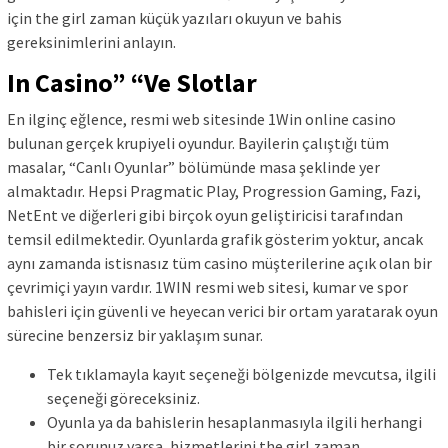
için the girl zaman küçük yazıları okuyun ve bahis
gereksinimlerini anlayın.
In Casino” “Ve Slotlar
En ilginç eğlence, resmi web sitesinde 1Win online casino
bulunan gerçek krupiyeli oyundur. Bayilerin çalıştığı tüm
masalar, “Canlı Oyunlar” bölümünde masa şeklinde yer
almaktadır. Hepsi Pragmatic Play, Progression Gaming, Fazi,
NetEnt ve diğerleri gibi birçok oyun geliştiricisi tarafından
temsil edilmektedir. Oyunlarda grafik gösterim yoktur, ancak
aynı zamanda istisnasız tüm casino müşterilerine açık olan bir
çevrimiçi yayın vardır. 1WIN resmi web sitesi, kumar ve spor
bahisleri için güvenli ve heyecan verici bir ortam yaratarak oyun
sürecine benzersiz bir yaklaşım sunar.
Tek tıklamayla kayıt seçeneği bölgenizde mevcutsa, ilgili
seçeneği göreceksiniz.
Oyunla ya da bahislerin hesaplanmasıyla ilgili herhangi
bir sorunuz varsa, hizmetlerini the girl zaman