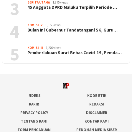
3
BERITA UTAMA
1,875 views
45 Anggota DPRD Maluku Terpilih Periode …
4
KOMISI IV
1,572 views
Bulan Ini Gubernur Tandatangani SK, Guru…
5
KOMISI III
1,276 views
Pemberlakuan Surat Bebas Covid-19, Pemda…
INDEKS
KODE ETIK
KARIR
REDAKSI
PRIVACY POLICY
DISCLAIMER
TENTANG KAMI
KONTAK KAMI
FORM PENGADUAN
PEDOMAN MEDIA SIBER