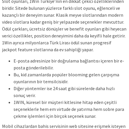
Slot oyunları, 1Win Türkiye’nin en dikkat çekici özelliklerinden
biridir. Sitede bulunan yüzlerce farklı slot oyunu, eğlenceli ve
kazançlı bir deneyim sunar. Klasik meyve slotlarından modern
video slotlara kadar geniş bir yelpazede seçenekler mevcuttur.
Ödül çarkları, ücretsiz dönüşler ve benefit oyunları gibi heyecan
verici özellikler, position deneyimini daha da keyifli hale getirir.
1Win ayrıca milyonlarca Türk Lirası ödül sunan progresif
jackpot feature slotlarına da ev sahipliği yapar.
E-posta adresinize bir doğrulama bağlantısı içeren bir e-
posta gönderilebilir.
Bu, kid zamanlarda popüler blooming gelen çarpışma
oyunlarının bir temsilcisidir.
Diğer yöntemler ise 24 saat gibi sürelerde daha hızlı
sonuç verir.
1WIN, küresel bir müşteri kitlesine hitap eden çeşitli
seçeneklerle hem em virtude de yatırma hem sobre para
çekme işlemleri için birçok seçenek sunar.
Mobil cihazlardan bahis servisinin web sitesine erişmek isteyen