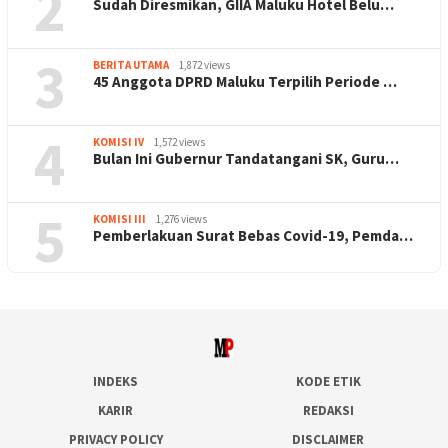
2
Sudah Diresmikan, GIIA Maluku Hotel Belu…
3
BERITA UTAMA
1,872 views
45 Anggota DPRD Maluku Terpilih Periode …
4
KOMISI IV
1,572 views
Bulan Ini Gubernur Tandatangani SK, Guru…
5
KOMISI III
1,276 views
Pemberlakuan Surat Bebas Covid-19, Pemda…
INDEKS
KODE ETIK
KARIR
REDAKSI
PRIVACY POLICY
DISCLAIMER