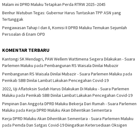
Malam ini DPRD Maluku Tetapkan Perda RTRW 2025–2045
Benhur Watubun Tegas: Gubernur Harus Tuntaskan TPP ASN yang
Tertunggak
Pengawasan Tahap I dan II, Komisi II DPRD Maluku Temukan Sejumlah
Persoalan di Enam OPD
KOMENTAR TERBARU
Kantongi SK Mendagri, PAW Wellem Wattimena Segera Dilakukan - Suara
Parlemen Maluku
pada
Pembangunan RS Waisala Dinilai Mubazir
Pembangunan RS Waisala Dinilai Mubazir - Suara Parlemen Maluku
pada
Pemkab SBB Dinilai Lambat Lakukan Pencegahan Covid-19
2022, Uji Aflatoksin Sudah Harus Dilakukan Di Maluku - Suara Parlemen
Maluku
pada
Pemkab SBB Dinilai Lambat Lakukan Pencegahan Covid-19
Pimpinan Dan Anggota DPRD Maluku Bekerja Dari Rumah - Suara Parlemen
Maluku
pada
Kerja DPRD Maluku Akan Dihentikan Sementara
Kerja DPRD Maluku Akan Dihentikan Sementara - Suara Parlemen Maluku
pada
Pemda Dan Satgas Covid-19 Diingatkan Ketersediaan Oksigen