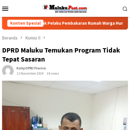
Loncat
Menu
ke
Mobile
konten
 Polisi Tindak Pelaku Pembakaran Rumah Warga Hunuth
Konten Spesial
Beranda
Komisi II
DPRD Maluku Temukan Program Tidak
Tepat Sasaran
Korlip DPRD Provinsi
11 November 2024
14 views