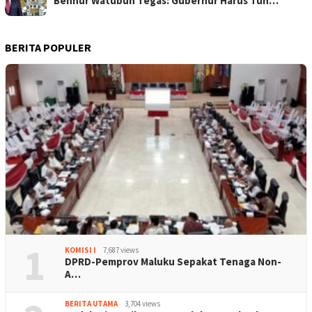
Benhur Watubun Tegas: Gubernur Harus Tun…
BERITA POPULER
1
KOMISI I
7,687 views
DPRD-Pemprov Maluku Sepakat Tenaga Non-
A…
BERITA UTAMA
3,704 views