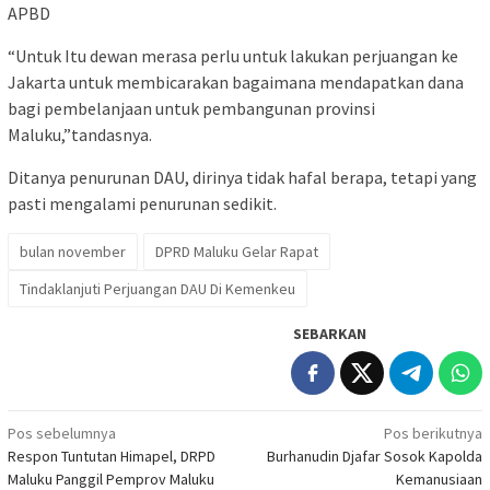
APBD
“Untuk Itu dewan merasa perlu untuk lakukan perjuangan ke
Jakarta untuk membicarakan bagaimana mendapatkan dana
bagi pembelanjaan untuk pembangunan provinsi
Maluku,”tandasnya.
Ditanya penurunan DAU, dirinya tidak hafal berapa, tetapi yang
pasti mengalami penurunan sedikit.
bulan november
DPRD Maluku Gelar Rapat
Tindaklanjuti Perjuangan DAU Di Kemenkeu
SEBARKAN
Navigasi
Pos sebelumnya
Pos berikutnya
Respon Tuntutan Himapel, DRPD
Burhanudin Djafar Sosok Kapolda
pos
Maluku Panggil Pemprov Maluku
Kemanusiaan