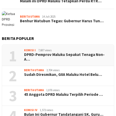
Malam ini DPRD Maluku Tetapkan Perda RTR…
BERITA UTAMA
14 Juli 2025
Benhur Watubun Tegas: Gubernur Harus Tun…
BERITA POPULER
1
KOMISI I
7,687 views
DPRD-Pemprov Maluku Sepakat Tenaga Non-
A…
2
BERITA UTAMA
3,704 views
Sudah Diresmikan, GIIA Maluku Hotel Belu…
3
BERITA UTAMA
1,876 views
45 Anggota DPRD Maluku Terpilih Periode …
4
KOMISI IV
1,572 views
Bulan Ini Gubernur Tandatangani SK, Guru…