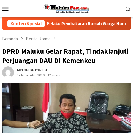
Loncat
Menu
ke
Mobile
konten
k Polisi Tindak Pelaku Pembakaran Rumah Warga Hunuth
Konten Spesial
Beranda
Berita Utama
DPRD Maluku Gelar Rapat, Tindaklanjuti
Perjuangan DAU Di Kemenkeu
Korlip DPRD Provinsi
17 November 2020
12 views