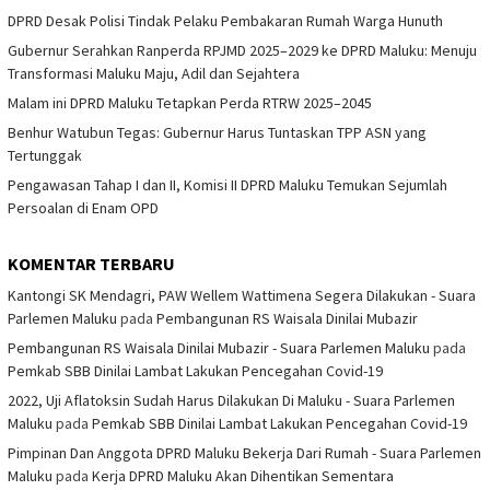
DPRD Desak Polisi Tindak Pelaku Pembakaran Rumah Warga Hunuth
Gubernur Serahkan Ranperda RPJMD 2025–2029 ke DPRD Maluku: Menuju
Transformasi Maluku Maju, Adil dan Sejahtera
Malam ini DPRD Maluku Tetapkan Perda RTRW 2025–2045
Benhur Watubun Tegas: Gubernur Harus Tuntaskan TPP ASN yang
Tertunggak
Pengawasan Tahap I dan II, Komisi II DPRD Maluku Temukan Sejumlah
Persoalan di Enam OPD
KOMENTAR TERBARU
Kantongi SK Mendagri, PAW Wellem Wattimena Segera Dilakukan - Suara
Parlemen Maluku
pada
Pembangunan RS Waisala Dinilai Mubazir
Pembangunan RS Waisala Dinilai Mubazir - Suara Parlemen Maluku
pada
Pemkab SBB Dinilai Lambat Lakukan Pencegahan Covid-19
2022, Uji Aflatoksin Sudah Harus Dilakukan Di Maluku - Suara Parlemen
Maluku
pada
Pemkab SBB Dinilai Lambat Lakukan Pencegahan Covid-19
Pimpinan Dan Anggota DPRD Maluku Bekerja Dari Rumah - Suara Parlemen
Maluku
pada
Kerja DPRD Maluku Akan Dihentikan Sementara