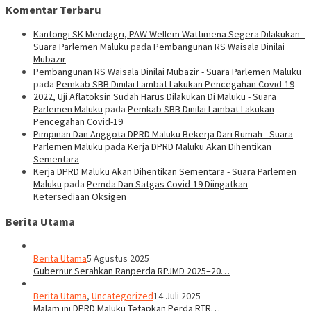
Komentar Terbaru
Kantongi SK Mendagri, PAW Wellem Wattimena Segera Dilakukan -
Suara Parlemen Maluku
pada
Pembangunan RS Waisala Dinilai
Mubazir
Pembangunan RS Waisala Dinilai Mubazir - Suara Parlemen Maluku
pada
Pemkab SBB Dinilai Lambat Lakukan Pencegahan Covid-19
2022, Uji Aflatoksin Sudah Harus Dilakukan Di Maluku - Suara
Parlemen Maluku
pada
Pemkab SBB Dinilai Lambat Lakukan
Pencegahan Covid-19
Pimpinan Dan Anggota DPRD Maluku Bekerja Dari Rumah - Suara
Parlemen Maluku
pada
Kerja DPRD Maluku Akan Dihentikan
Sementara
Kerja DPRD Maluku Akan Dihentikan Sementara - Suara Parlemen
Maluku
pada
Pemda Dan Satgas Covid-19 Diingatkan
Ketersediaan Oksigen
Berita Utama
Berita Utama
5 Agustus 2025
Gubernur Serahkan Ranperda RPJMD 2025–20…
Berita Utama
,
Uncategorized
14 Juli 2025
Malam ini DPRD Maluku Tetapkan Perda RTR…