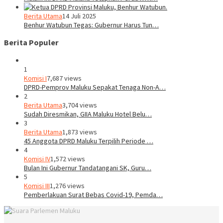
Berita Utama
14 Juli 2025
Benhur Watubun Tegas: Gubernur Harus Tun…
Berita Populer
1
Komisi I
7,687 views
DPRD-Pemprov Maluku Sepakat Tenaga Non-A…
2
Berita Utama
3,704 views
Sudah Diresmikan, GIIA Maluku Hotel Belu…
3
Berita Utama
1,873 views
45 Anggota DPRD Maluku Terpilih Periode …
4
Komisi IV
1,572 views
Bulan Ini Gubernur Tandatangani SK, Guru…
5
Komisi III
1,276 views
Pemberlakuan Surat Bebas Covid-19, Pemda…