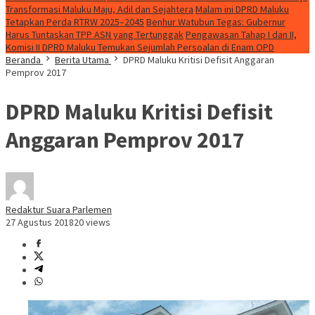
Transformasi Maluku Maju, Adil dan Sejahtera
Malam ini DPRD Maluku
Tetapkan Perda RTRW 2025–2045
Benhur Watubun Tegas: Gubernur
Harus Tuntaskan TPP ASN yang Tertunggak
Pengawasan Tahap I dan II,
Komisi II DPRD Maluku Temukan Sejumlah Persoalan di Enam OPD
Beranda
Berita Utama
DPRD Maluku Kritisi Defisit Anggaran
Pemprov 2017
DPRD Maluku Kritisi Defisit
Anggaran Pemprov 2017
Redaktur Suara Parlemen
27 Agustus 2018
20 views