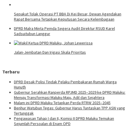
Sepakat Tolak Operasi PT BBA Di Kei Besar, Dewan Agendakan
Rapat Bersama Tetapkan Keputusan Secara Kelembagaan
DPRD Malra Minta Pemda Segera Audit Direktur RSUD Karel
Sadsuitubun Langgur
Jalan-Jembatan Dan Irigasi Skala Prioritas
Terbaru
DPRD Desak Polisi Tindak Pelaku Pembakaran Rumah Warga
Hunuth
Gubernur Serahkan Ranperda RPJMD 2025–2029 ke DPRD Maluku:
Menuju Transformasi Maluku Maju, Adil dan Sejahtera
Malam ini DPRD Maluku Tetapkan Perda RTRW 2025–2045
Benhur Watubun Tegas: Gubernur Harus Tuntaskan TPP ASN yang
Tertunggak
Pengawasan Tahap I dan II, Komisi II DPRD Maluku Temukan
Sejumlah Persoalan di Enam OPD