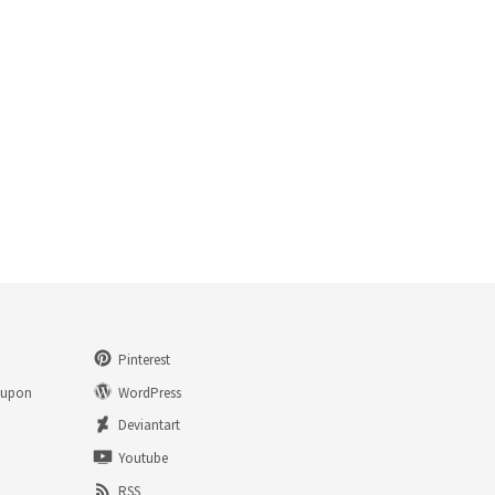
Pinterest
eupon
WordPress
n
Deviantart
Youtube
RSS