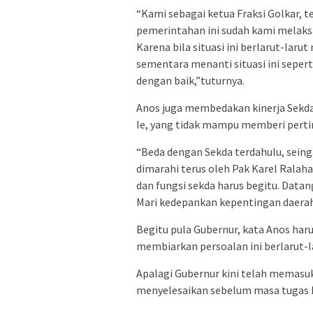
“Kami sebagai ketua Fraksi Golkar, t
pemerintahan ini sudah kami melaksa
Karena bila situasi ini berlarut-larut
sementara menanti situasi ini seper
dengan baik,”tuturnya.
Anos juga membedakan kinerja Sekda t
Ie, yang tidak mampu memberi pert
“Beda dengan Sekda terdahulu, seinga
dimarahi terus oleh Pak Karel Ralah
dan fungsi sekda harus begitu. Data
Mari kedepankan kepentingan daerah
Begitu pula Gubernur, kata Anos harus
membiarkan persoalan ini berlarut-l
Apalagi Gubernur kini telah memasuk
menyelesaikan sebelum masa tugas b