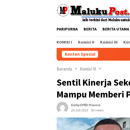
Loncat
ke
konten
PARIPURNA
BERITA
BERITA UTAMA
KOMISI I
Komisi II
Komisi III
Kom
Konten Spesial
Beranda
Komisi III
Sentil Kinerja Se
Mampu Memberi P
Korlip DPRD Provinsi
26 Juli 2023
63 views