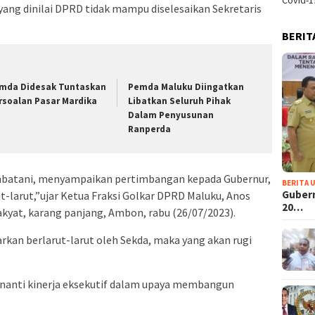
Covid-1
, yang dinilai DPRD tidak mampu diselesaikan Sekretaris
BERIT
mda Didesak Tuntaskan
Pemda Maluku Diingatkan
rsoalan Pasar Mardika
Libatkan Seluruh Pihak
Dalam Penyusunan
Ranperda
embatani, menyampaikan pertimbangan kepada Gubernur,
BERITA 
Guber
t-larut,”ujar Ketua Fraksi Golkar DPRD Maluku, Anos
20…
kyat, karang panjang, Ambon, rabu (26/07/2023).
biarkan berlarut-larut oleh Sekda, maka yang akan rugi
enanti kinerja eksekutif dalam upaya membangun