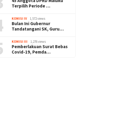
3
45 Anggota DPRD Maluku
Terpilih Periode …
4
KOMISI IV
1,572 views
Bulan Ini Gubernur
Tandatangani SK, Guru…
5
KOMISI III
1,276 views
Pemberlakuan Surat Bebas
Covid-19, Pemda…