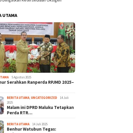
9 Diingatkan Ketersediaan Oksigen
A UTAMA
UTAMA
5 Agustus 2025
nur Serahkan Ranperda RPJMD 2025–
BERITA UTAMA
,
UNCATEGORIZED
14 Juli
2025
Malam ini DPRD Maluku Tetapkan
Perda RTR…
BERITA UTAMA
14 Juli 2025
Benhur Watubun Tegas: