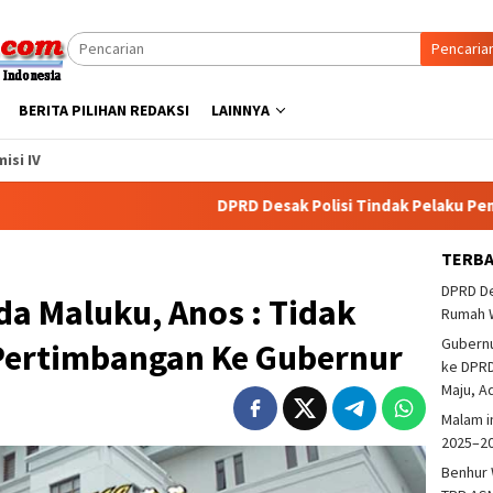
Pencaria
BERITA PILIHAN REDAKSI
LAINNYA
isi IV
DPRD Desak Polisi Tindak Pelaku Pembakaran R
TERB
DPRD De
kda Maluku, Anos : Tidak
Rumah 
Gubern
ertimbangan Ke Gubernur
ke DPRD
Maju, A
Malam i
2025–2
Benhur 