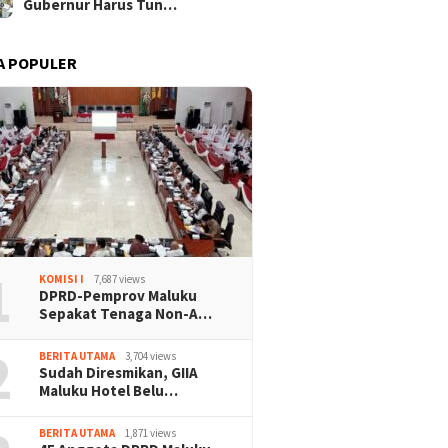
Gubernur Harus Tun…
A POPULER
1
KOMISI I
7,687 views
DPRD-Pemprov Maluku
Sepakat Tenaga Non-A…
2
BERITA UTAMA
3,704 views
Sudah Diresmikan, GIIA
Maluku Hotel Belu…
BERITA UTAMA
1,871 views