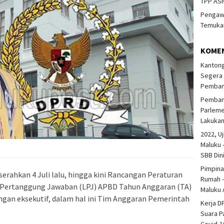
TPP ASN
Pengawa
Temukan
KOME
Kantong
Segera 
Pembang
Pembang
Parlem
Lakuka
2022, Uj
Maluku 
SBB Din
Pimpina
serahkan 4 Juli lalu, hingga kini Rancangan Peraturan
Rumah -
 Pertanggung Jawaban (LPJ) APBD Tahun Anggaran (TA)
Maluku 
ngan eksekutif, dalam hal ini Tim Anggaran Pemerintah
Kerja D
Suara P