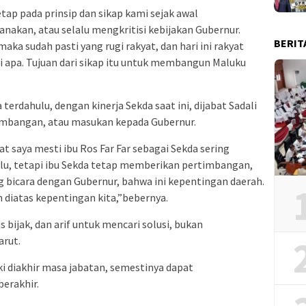
etap pada prinsip dan sikap kami sejak awal
nakan, atau selalu mengkritisi kebijakan Gubernur.
BERIT
 maka sudah pasti yang rugi rakyat, dan hari ini rakyat
ti apa. Tujuan dari sikap itu untuk membangun Maluku
erdahulu, dengan kinerja Sekda saat ini, dijabat Sadali
imbangan, atau masukan kepada Gubernur.
t saya mesti ibu Ros Far Far sebagai Sekda sering
alu, tetapi ibu Sekda tetap memberikan pertimbangan,
ng bicara dengan Gubernur, bahwa ini kepentingan daerah.
 diatas kepentingan kita,”bebernya.
 bijak, dan arif untuk mencari solusi, bukan
arut.
i diakhir masa jabatan, semestinya dapat
erakhir.