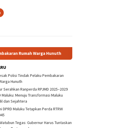
n
umah Warga Hunuth
Gubernur Serahkan Ranperda RPJMD 20
ARU
sak Polisi Tindak Pelaku Pembakaran
Warga Hunuth
ur Serahkan Ranperda RPJMD 2025–2029
 Maluku: Menuju Transformasi Maluku
dil dan Sejahtera
ni DPRD Maluku Tetapkan Perda RTRW
045
Watubun Tegas: Gubernur Harus Tuntaskan