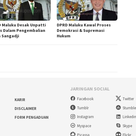
 Maluku Desak Unpatti
DPRD Maluku Kawal Proses
s Dalam Pengembalian
Demokrasi & Supremasi
n Sangadji
Hukum
JARINGAN SOCIAL
Facebook
Twitter
KARIR
Tumblr
Stumbl
DISCLAIMER
Instagram
Linkedi
FORM PENGADUAN
Myspace
Skype
Picassa
Flickr