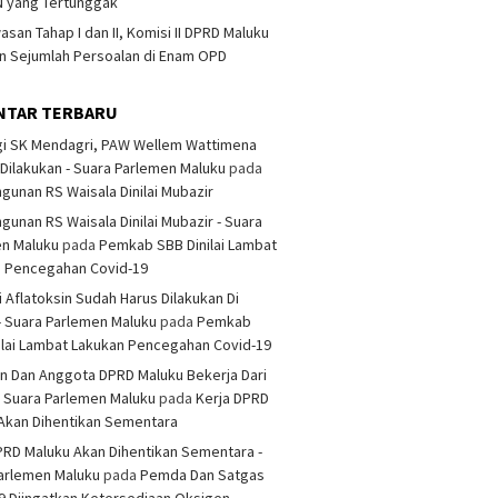
 yang Tertunggak
san Tahap I dan II, Komisi II DPRD Maluku
 Sejumlah Persoalan di Enam OPD
NTAR TERBARU
i SK Mendagri, PAW Wellem Wattimena
Dilakukan - Suara Parlemen Maluku
pada
unan RS Waisala Dinilai Mubazir
unan RS Waisala Dinilai Mubazir - Suara
en Maluku
pada
Pemkab SBB Dinilai Lambat
n Pencegahan Covid-19
i Aflatoksin Sudah Harus Dilakukan Di
- Suara Parlemen Maluku
pada
Pemkab
ilai Lambat Lakukan Pencegahan Covid-19
n Dan Anggota DPRD Maluku Bekerja Dari
 Suara Parlemen Maluku
pada
Kerja DPRD
Akan Dihentikan Sementara
PRD Maluku Akan Dihentikan Sementara -
arlemen Maluku
pada
Pemda Dan Satgas