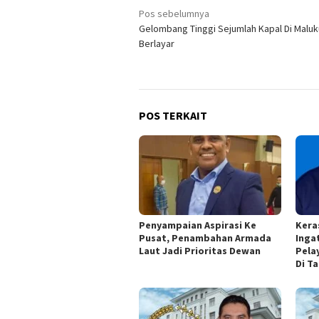
Navigasi
Pos sebelumnya
Gelombang Tinggi Sejumlah Kapal Di Maluk
pos
Berlayar
POS TERKAIT
Penyampaian Aspirasi Ke
Kera
Pusat, Penambahan Armada
Inga
Laut Jadi Prioritas Dewan
Pela
Di Ta